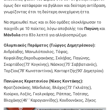
όμως δεν κατάφεραν να βγάλουν και δεύτερη αντίδραση,
γνωρίζοντας έτσι τη δεύτερη συνεχόμενη ήττα.
Να σημειωθεί πως και οι δύο ομάδες ολοκλήρωσαν το
παιχνίδι με 10 παίκτες, λόγω αποβολής του
Παγώνη
και
Μάνδυλα
στο 83ο λεπτό για αλληλοσπρώξιμο.
Ολυμπιακός Περάματος (Γιώργος Δημητρέσκου):
Ανδρέαδης, Μανωλόπουλος, Τέφας,
Κεφαλίδης,Θεροδωρακάκης, Σκλήβας, Παγώνης,
Σκαρτάδος(73’ Κογκίνης), Νάσκος(75’ Σαββατιανός),
Τερζίου(78’ Κωνσταντίνου), Κανταρτζής(90’ Δημητρίου).
Πανιώνιος Κερατσινίου (Νίκος Κοντάκης):
Φρατζεσκάκης, Μάνδυλας, Βλάχος(73’ Γκλιάτης),
Κιούρκο, Λοξός, Γκολγκάρης, Ράππας, Τσάτσης,
Βλαχάκης(46’ ‘ Καραγιαννίδης), Κουδουνάκος, Ζήκος.