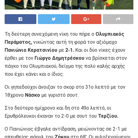
Τη δεύτερη συνεχόμενη νίκη του πήρε ο
Ολυμπιακός
Περάματος,
νικώντας αυτή τη φορά τον αξιόμαχο
Πανιώνιο Κερατσινίου
με
2-1.
Και οι δύο νίκες έχουν
έρθει με τον
Γιώργο Δημητρέσκου
να βρίσκεται στον
πάγκο του Ολυμπιακού, δείγμα της πολύ καλής αρχής
που έχει κάνει και ο ίδιος.
Οι γηπεδούχοι άνοιξαν το σκορ στο 31ο λεπτό με τον
18χρονο
Νάσκο
με γυριστό σουτ.
Στο δεύτερο ημίχρονο και δη στο 49ο λεπτό, οι
Ερυθρόλευκοι έκαναν το 2-0 με σουτ του
Τερζίου.
Ο Πανιώνιος έβγαλε αντίδραση, μειώνοντας σε 2-1 με
απευθείας φάουλ του
Ζήκου
στο 68′. Οι φιλοξενούμενοι