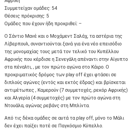
Αφρική
Συμμετείχαν ομάδες: 54
Θέσεις πρόκρισης: 5
Ομάδες που έχουν ήδη προκριθεί: –
Ο Σάντιο Μανέ και ο Μοχάμεντ Σαλάχ, τα αστέρια της
Λίβερπουλ, συναντιούνται ξανά για ένα νέο επεισόδιο
της μονομαχίας τους μετά τον τελικό του Κυπέλλου
Αφρικής που κέρδισε η Σενεγάλη απέναντι στην Αίγυπτο
στα πέναλτι, , με τον πρώτο αγώνα στο Κάιρο. Ο
προκριματικός δρόμος των play off έχει φτάσει σε
διπλούς αγώνες (εντός και εκτός έδρας) και βρίσκεται
αντιμέτωπες , Καμερούν (7 συμμετοχές, ρεκόρ Αφρικής)
και Αλγερία (4 συμμετοχές) με τον πρώτο αγώνα στη
Ντουάλα, αγώνας ρεβάνς στη Μπλίντα.
Από τις δέκα ομάδες σε αυτά τα play off, μόνο το Μάλι
δεν έχει παίξει ποτέ σε Παγκόσμιο Κύπελλο.