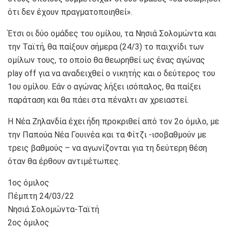
ότι δεν έχουν πραγματοποιηθεί».
Έτσι οι δύο ομάδες του ομίλου, τα Νησιά Σολομώντα και
την Ταϊτή, θα παίξουν σήμερα (24/3) το παιχνίδι των
ομίλων τους, το οποίο θα θεωρηθεί ως ένας αγώνας
play off για να αναδειχθεί ο νικητής και ο δεύτερος του
1ου ομίλου. Εάν ο αγώνας λήξει ισόπαλος, θα παίξει
παράταση και θα πάει στα πέναλτι αν χρειαστεί.
Η Νέα Ζηλανδία έχει ήδη προκριθεί από τον 2ο όμιλο, με
την Παπούα Νέα Γουινέα και τα Φίτζι -ισοβαθμούν με
τρεις βαθμούς – να αγωνίζονται για τη δεύτερη θέση
όταν θα έρθουν αντιμέτωπες.
1ος όμιλος
Πέμπτη 24/03/22
Νησιά Σολομώντα-Ταϊτή
2ος όμιλος