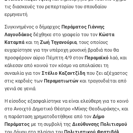
τις διασκευές του ρεπερτορίου του σπουδαίου
ερμηνευτή.
Συγκινημένος ο δήμαρχος
Περάματος Γιάννης
Λαγουδάκος
δέχθηκε στο γραφείο του τον
Κώστα
Καταμπά
και τη
Ζωή Τηγανούρια
, τους οποίους
ευχαρίστησε για την υπέροχη μουσική βραδιά που θα
προσφέρουν αύριο Πέμπτη 4/9 στον
Περαμαϊκό
λαό, και
κάλεσαν από κοινού τον κόσμο να απολαύσει τη
συναυλία για τον
Στέλιο Καζαντζίδη
που ζει αξέχαστος
στις καρδιές των
Περαματιωτών
και τραγουδιέται από
γενιά σε γενιά.
Η είσοδος εξασφαλίστηκε να είναι ελεύθερη για το κοινό
στο Ανοιχτό Δημοτικό Θέατρο «Μίκης Θεοδωράκης», και
η παράσταση χρηματοδοτήθηκε από τον
Δήμο
Περάματος
με τη συμβολή της
Διεύθυνσης Πολιτισμού
του Δήμου στο πλαίσιο του
Πολιτιστικού Φεστιβάλ