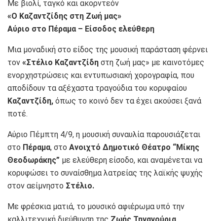
Με βιολί, ταγκό και ακορντεόν
«Ο Καζαντζίδης στη Ζωή μας»
Αύριο στο Πέραμα – Είσοδος ελεύθερη
Μια μοναδική στο είδος της μουσική παράσταση φέρνει
τον
«Στέλιο Καζαντζίδη
στη ζωή μας» με καινοτόμες
ενορχηστρώσεις και εντυπωσιακή χορογραφία, που
αποδίδουν τα αξέχαστα τραγούδια του κορυφαίου
Καζαντζίδη,
όπως το κοινό δεν τα έχει ακούσει ξανά
ποτέ.
Αύριο Πέμπτη 4/9, η μουσική συναυλία παρουσιάζεται
στο
Πέραμα
, στο
Ανοιχτό Δημοτικό Θέατρο “Μίκης
Θεοδωράκης”
με ελεύθερη είσοδο, και αναμένεται να
κορυφώσει το συναίσθημα λατρείας της λαϊκής ψυχής
στον αείμνηστο
Στέλιο.
Με φρέσκια ματιά, το μουσικό αφιέρωμα υπό την
καλλιτεχνική διεύθυνση της
Ζωής Τηγανούρια