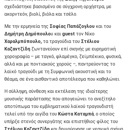
σχεδιάστηκε βασισμένο σε σύγχρονη ορχήστρα, με
ακορντεόν, βιολί, βιόλα και τσέλο.
Με την ερμηνεία της
Σοφίας Παπάζογλου
και του
Δημήτρη Δημόπουλο
υ και
guest
τον Νίκο
Χαραλμπόπουλο,
τα τραγούδια του
Στέλιου
Καζαντζίδη
ζωντανεύουν επί σκηνής με ευρηματική
χορογραφία – με ταγκό, φλαμέγκο, ζεϊμπέκικο, φυσικά,
αλλά και με ποντιακούς χορούς –, παντρεύοντας το
λαϊκό τραγούδι με τη Συμφωνική ακουστική και το
θέαμα, σε ένα αισθαντικό αποτέλεσμα που καθηλώνει.
Η σύλληψη, σύνθεση και εκτέλεση της ιδιαίτερης
μουσικής παράστασης που απογειώνει το ανεξίτηλο
αποτύπωμα του εμβληματικού λαϊκού τραγουδιστή
τελεί υπό την αιγίδα του
Κώστα Καταμπά
, ο οποίος
υπήρξε στενός συνεργάτης και επιστήθιος φίλος του
Στέλιου Καζαντζίδη
και δημιούργησε με νεανικό σχήμα