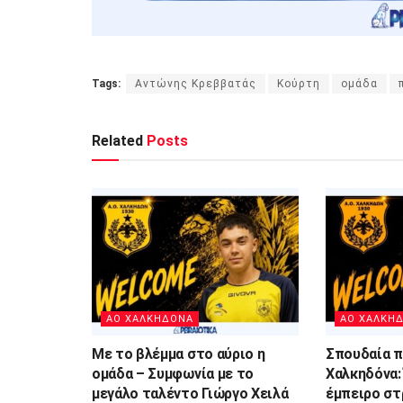
Tags:
Αντώνης Κρεββατάς
Κούρτη
ομάδα
Related
Posts
ΑΟ ΧΑΛΚΗΔΟΝΑ
ΑΟ ΧΑΛΚΗ
Με το βλέμμα στο αύριο η
Σπουδαία π
ομάδα – Συμφωνία με το
Χαλκηδόνα:
μεγάλο ταλέντο Γιώργο Χειλά
έμπειρο στ