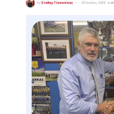
by
Σταθης Γίαπαππας
29 Ιουλίου, 2025
in
Α