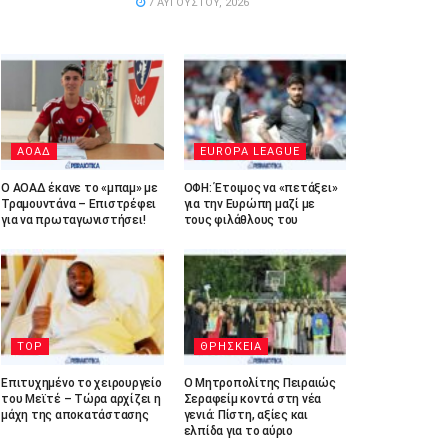
7 ΑΥΓΟΎΣΤΟΥ, 2026
ΑΟΑΔ
EUROPA LEAGUE
Ο ΑΟΑΔ έκανε το «μπαμ» με
ΟΦΗ: Έτοιμος να «πετάξει»
Τραμουντάνα – Επιστρέφει
για την Ευρώπη μαζί με
για να πρωταγωνιστήσει!
τους φιλάθλους του
TOP
ΘΡΗΣΚΕΙΑ
Επιτυχημένο το χειρουργείο
Ο Μητροπολίτης Πειραιώς
του Μεϊτέ – Τώρα αρχίζει η
Σεραφείμ κοντά στη νέα
μάχη της αποκατάστασης
γενιά: Πίστη, αξίες και
ελπίδα για το αύριο