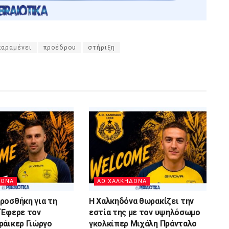
παραμένει
προέδρου
στήριξη
ΔΟΝΑ
ΑΟ ΧΑΛΚΗΔΟΝΑ
ροσθήκη για τη
Η Χαλκηδόνα θωρακίζει την
 Έφερε τον
εστία της με τον υψηλόσωμο
ράικερ Γιώργο
γκολκίπερ Μιχάλη Πράνταλο