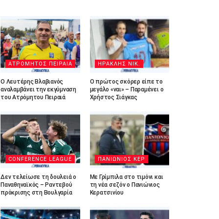
ΑΤΡΟΜΗΤΟΣ ΠΕΙΡΑΙΑ
ΗΡΑΚΛΗΣ ΝΙΚ.
Ο Λευτέρης Βλαβιανός
Ο πρώτος σκόρερ είπε το
αναλαμβάνει την εκγύμναση
μεγάλο «ναι» – Παραμένει ο
του Ατρόμητου Πειραιά
Χρήστος Σιάγκας
CONFERENCE LEAGUE
ΠΑΝΙΩΝΙΟΣ ΚΕΡ
Δεν τελείωσε τη δουλειά ο
Με Γρίμπιλα στο τιμόνι και
Παναθηναϊκός – Ραντεβού
τη νέα σεζόν ο Πανιώνιος
πρόκρισης στη Βουλγαρία
Κερατσινίου