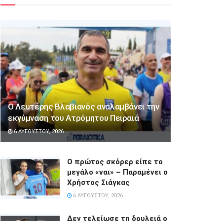
Ο Λευτέρης Βλαβιανός αναλαμβάνει την
εκγύμναση του Ατρόμητου Πειραιά
6 ΑΥΓΟΎΣΤΟΥ, 2026
Ο πρώτος σκόρερ είπε το
μεγάλο «ναι» – Παραμένει ο
Χρήστος Σιάγκας
6 ΑΥΓΟΎΣΤΟΥ, 2026
Δεν τελείωσε τη δουλειά ο