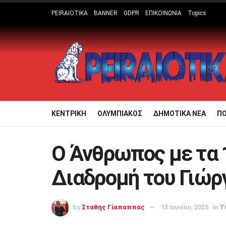
PEIRAIOTIKA
BANNER
GDPR
ΕΠΙΚΟΙΝΩΝΙΑ
Topics
ΚΕΝΤΡΙΚΗ
ΟΛΥΜΠΙΑΚΟΣ
ΔΗΜΟΤΙΚΑ ΝΕΑ
Π
Ο Άνθρωπος με τα 
Διαδρομή του Γιώ
by
Σταθης Γίαπαππας
13 Ιουνίου, 2025
in
T