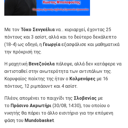
Με τον
Τόκο Σενγκέλια
να… κυριαρχεί, έχοντας 25
πόντους και 3 ασίστ, αλλά και το δεύτερο δεκάλεπτο
(18-4) ως οδηγό, η
Γεωργία
εξασφάλισε και μαθηματικά
την πρόκρισή της.
Η μαχητική
Βενεζούελα
πάλεψε, αλλά δεν κατάφερε να
αντισταθεί στην ανωτερότητα των αντιπάλων της.
Κορυφαίος παίκτης της ήταν ο
Κολμενάρες
με 16
πόντους, 12 ριμπάουντ και 4 ασίστ.
Πλέον, απομένει το παιχνίδι της
Σλοβενίας
με
το
Πράσινο Ακρωτήρι
(30/08, 14:30), του οποίου ο
νικητής θα πάρει το άλλο εισιτήριο για την επόμενη
φάση του
Mundobasket
.