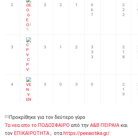
2
3
2
1
6
2
6.
2
7
2
G
E
O
(
1)
3
3
1
2
3
2
3.
1
3
8
C
P
V
4
3
0
3
0
2
1
9
V
EN
Προκρίθηκε για τον δεύτερο γύρο
(1)
Τα νεα απο το ΠΟΔΟΣΦΑΙΡΟ
από την
Α&Β ΠΕΙΡΑΙΑ
και
τον
ΕΠΙΚΑΙΡΟΤΗΤΑ
, στα
https://peiraiotika.gr/