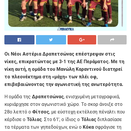
Οι Νέοι Αστέρια Δραπετσώνας επέστρεψαν στις
νίκες, επικρατώντας με 3-1 της ΑΕ Περάματος. Με τη
νίκη αυτή, η ομάδα του Μανώλη Καραντινού διατηρεί
το πλεονέκτημα στη «μάχη» των πλέι οφ,
επιβεβαιώνοντας την αγωνιστική της ανωτερότητα.
Η ομάδα της
Δραπετσώνας
, ενισχυμένη μεταγραφικά,
κυριάρχησε στον αγωνιστικό χώρο. Το σκορ άνοιξε στο
28ο λεπτό ο
Φίτσος
, με εύστοχη εκτέλεση πέναλτι που
κέρδισε ο
Τόλιας
. Στο 61’, ο ίδιος ο
Τόλιας
διπλασίασε
τα τέρματα των γηπεδούχων, ενώ ο
Κόκα
σφράγισε τη