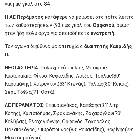
νίκη με γκολ στο 84’.
Η
ΑΕ Περάματος
κατάφερε να μειώσει στο τρίτο λεπτό
των καθυστερήσεων (93’) με γκολ του
Ορφανού
, όμως
ήταν ήδη πολύ αργά για οποιαδήποτε
ανατροπή
.
Τον αγώνα διηύθυνε με επιτυχία ο
διαιτητής Κακριδής
Π.
ΝΕΟΙ ΑΣΤΕΡΙΑ
: Πολυχρονόπουλος, Μπούρας,
Κυριακάκης, Φίτσο, Κεφαλίδης, Λοΐζος, Τσόλας(80′
Καραμάνης), Χαϊρεντίνι(53′ Κτενάς), Τόλιας(80′ Κόκας),
Σέρι, Τσέλα(71′ Οστά).
ΑΕ ΠΕΡΑΜΑΤΟΣ
: Σταυριανάκος, Καπέρης(31′ λ.τρ.
Κότης), Κριτσιδήμας, Σφακιανάκης, Ζαχαρόγλου(78′
Καλύβας), Βλαχογιάννης, Ορφανός, Σοκορέλος,
Παλαιολόγος, Σπυρόπουλος(83′ Ρουσσίδης), Βαφίνης(78′
Μουτσομπέγκα).