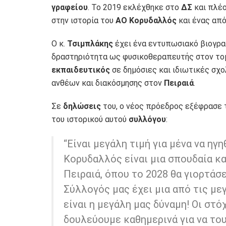
γραφείου
. Το 2019 εκλέχθηκε στο
ΔΣ
και πλέο
στην ιστορία του
ΑΟ Κορυδαλλός
και ένας απ
Ο κ.
Τσιμπλάκης
έχει ένα εντυπωσιακό βιογρα
δραστηριότητα ως φυσικοθεραπευτής στον το
εκπαιδευτικός
σε δημόσιες και ιδιωτικές σχο
ανθέων και διακόσμησης στον
Πειραιά
.
Σε
δηλώσεις
του, ο νέος πρόεδρος εξέφρασε τη
του ιστορικού αυτού
συλλόγου
:
“Είναι μεγάλη τιμή για μένα να η
Κορυδαλλός είναι μια σπουδαία κα
Πειραιά, όπου το 2028 θα γιορτάσε
Σύλλογός μας έχει μια από τις με
είναι η μεγάλη μας δύναμη! Οι στό
δουλεύουμε καθημερινά για να το