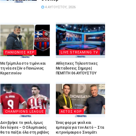
4 ΑΥΓΟΎΣΤΟΥ, 2026
ΠΑΝΙΩΝΙΟΣ ΚΕΡ
LIVE STREAMING TV
Με Γρίμπιλα στο τιμόνι και
Αθλητικες Τηλεοπτικες
τη νέα σεζόν ο Πανιώνιος
Μεταδοσεις Σημερα |
Κερατσινίου
ΠΕΜΠΤΗ 06 ΑΥΓΟΥΣΤΟΥ
CHAMPIONS LEAGUE
ΑΕΤΟΣ ΚΟΡ
Δεν βρήκε το γκολ, όμως
Ένας φορ με γκολ και
δεν λύγισε – Ο Ολυμπιακός
εμπειρία για τον Αετό – Στα
θα τα παίξει όλα στη ρεβάνς
κιτρινόμαυρα ο Σινομάτι