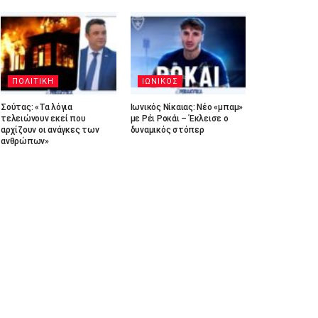
ΠΟΛΙΤΙΚΗ
ΙΩΝΙΚΟΣ
Σούτας: «Τα λόγια
Ιωνικός Νίκαιας: Νέο «μπαμ»
τελειώνουν εκεί που
με Ρέι Ροκάι – Έκλεισε ο
αρχίζουν οι ανάγκες των
δυναμικός στόπερ
ανθρώπων»