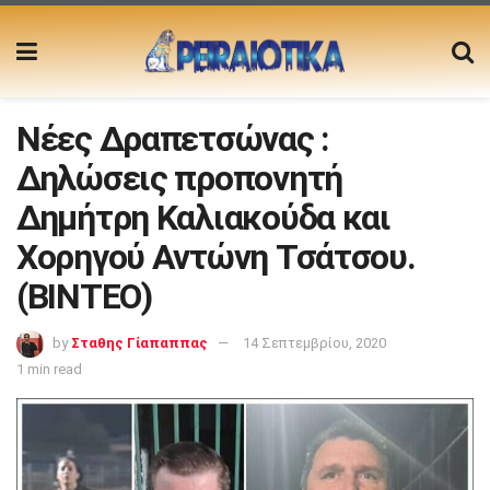
Νέες Δραπετσώνας :
Δηλώσεις προπονητή
Δημήτρη Καλιακούδα και
Χορηγού Αντώνη Τσάτσου.
(ΒΙΝΤΕΟ)
by
Σταθης Γίαπαππας
14 Σεπτεμβρίου, 2020
1 min read