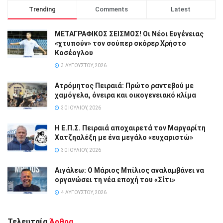
Trending
Comments
Latest
ΜΕΤΑΓΡΑΦΙΚΟΣ ΣΕΙΣΜΟΣ! Οι Νέοι Ευγένειας
«χτυπούν» τον σούπερ σκόρερ Χρήστο
Κοσέογλου
3 ΑΥΓΟΎΣΤΟΥ, 2026
Ατρόμητος Πειραιά: Πρώτο ραντεβού με
χαμόγελα, όνειρα και οικογενειακό κλίμα
30 ΙΟΥΛΊΟΥ, 2026
Η Ε.Π.Σ. Πειραιά αποχαιρετά τον Μαργαρίτη
Χατζηαλέξη με ένα μεγάλο «ευχαριστώ»
30 ΙΟΥΛΊΟΥ, 2026
Αιγάλεω: Ο Μάριος Μπίλιος αναλαμβάνει να
οργανώσει τη νέα εποχή του «Σίτι»
4 ΑΥΓΟΎΣΤΟΥ, 2026
Τελευταία
Άρθρα