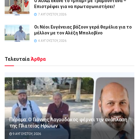
Ο ΑΟΑΔ έκανε το «μπαμ» με Τραμουντάνα –
Επιστρέφει για να πρωταγωνιστήσει!
7 ΑΥΓΟΎΣΤΟΥ, 2026
Οι Νέοι Ευγένειας βάζουν γερά θεμέλια για το
μέλλον με τον Αλέξη Μπολοβίνο
4 ΑΥΓΟΎΣΤΟΥ, 2026
Τελευταία
Άρθρα
Πέραμα: Ο Γιάννης Λαγουδάκος φέρνει την ανάπλαση
της Πλατείας Ηρώων
9 ΑΥΓΟΎΣΤΟΥ, 2026