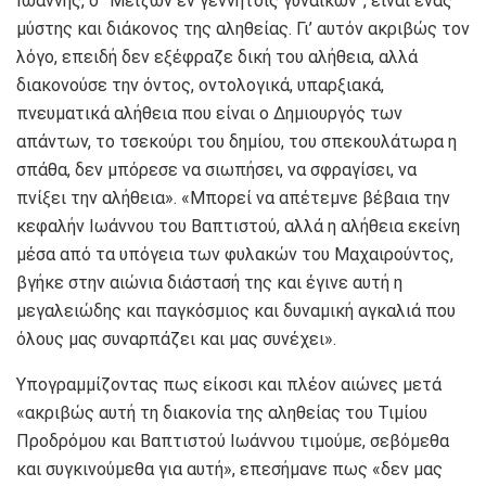
Ιωάννης, ο ”Μείζων εν γεννητοίς γυναικών”, είναι ένας
μύστης και διάκονος της αληθείας. Γι’ αυτόν ακριβώς τον
λόγο, επειδή δεν εξέφραζε δική του αλήθεια, αλλά
διακονούσε την όντος, οντολογικά, υπαρξιακά,
πνευματικά αλήθεια που είναι ο Δημιουργός των
απάντων, το τσεκούρι του δημίου, του σπεκουλάτωρα η
σπάθα, δεν μπόρεσε να σιωπήσει, να σφραγίσει, να
πνίξει την αλήθεια». «Μπορεί να απέτεμνε βέβαια την
κεφαλήν Ιωάννου του Βαπτιστού, αλλά η αλήθεια εκείνη
μέσα από τα υπόγεια των φυλακών του Μαχαιρούντος,
βγήκε στην αιώνια διάστασή της και έγινε αυτή η
μεγαλειώδης και παγκόσμιος και δυναμική αγκαλιά που
όλους μας συναρπάζει και μας συνέχει».
Υπογραμμίζοντας πως είκοσι και πλέον αιώνες μετά
«ακριβώς αυτή τη διακονία της αληθείας του Τιμίου
Προδρόμου και Βαπτιστού Ιωάννου τιμούμε, σεβόμεθα
και συγκινούμεθα για αυτή», επεσήμανε πως «δεν μας