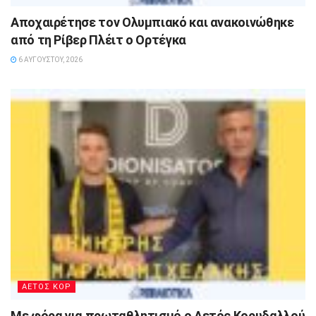
Αποχαιρέτησε τον Ολυμπιακό και ανακοινώθηκε
από τη Ρίβερ Πλέιτ ο Ορτέγκα
6 ΑΥΓΟΎΣΤΟΥ, 2026
ΑΕΤΟΣ ΚΟΡ
Με φόρα για πρωταθλητισμό ο Αετός Κορυδαλλού