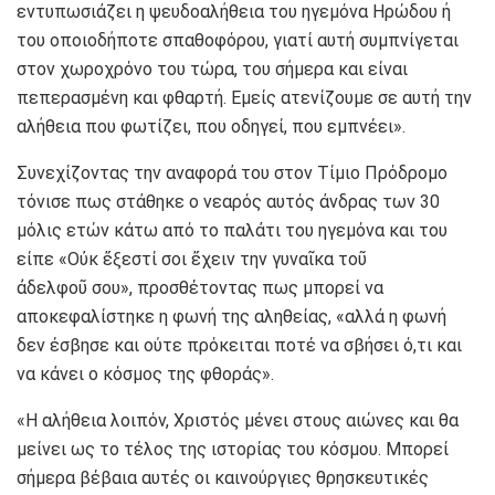
εντυπωσιάζει η ψευδοαλήθεια του ηγεμόνα Ηρώδου ή
του οποιοδήποτε σπαθοφόρου, γιατί αυτή συμπνίγεται
στον χωροχρόνο του τώρα, του σήμερα και είναι
πεπερασμένη και φθαρτή. Εμείς ατενίζουμε σε αυτή την
αλήθεια που φωτίζει, που οδηγεί, που εμπνέει».
Συνεχίζοντας την αναφορά του στον Τίμιο Πρόδρομο
τόνισε πως στάθηκε ο νεαρός αυτός άνδρας των 30
μόλις ετών κάτω από το παλάτι του ηγεμόνα και του
είπε «Οὐκ ἔξεστί σοι ἔχειν την γυναῖκα τοῦ
ἀδελφοῦ σου», προσθέτοντας πως μπορεί να
αποκεφαλίστηκε η φωνή της αληθείας, «αλλά η φωνή
δεν έσβησε και ούτε πρόκειται ποτέ να σβήσει ό,τι και
να κάνει ο κόσμος της φθοράς».
«Η αλήθεια λοιπόν, Χριστός μένει στους αιώνες και θα
μείνει ως το τέλος της ιστορίας του κόσμου. Μπορεί
σήμερα βέβαια αυτές οι καινούργιες θρησκευτικές