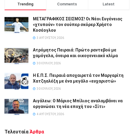
Trending
Comments
Latest
ΜΕΤΑΓΡΑΦΙΚΟΣ ΣΕΙΣΜΟΣ! Οι Νέοι Ευγένειας
«χτυπούν» τον σούπερ σκόρερ Χρήστο
Κοσέογλου
3 ΑΥΓΟΎΣΤΟΥ, 2026
Ατρόμητος Πειραιά: Πρώτο ραντεβού με
χαμόγελα, όνειρα και οικογενειακό κλίμα
30 ΙΟΥΛΊΟΥ, 2026
Η Ε.Π.Σ. Πειραιά αποχαιρετά τον Μαργαρίτη
Χατζηαλέξη με ένα μεγάλο «ευχαριστώ»
30 ΙΟΥΛΊΟΥ, 2026
Αιγάλεω: Ο Μάριος Μπίλιος αναλαμβάνει να
οργανώσει τη νέα εποχή του «Σίτι»
4 ΑΥΓΟΎΣΤΟΥ, 2026
Τελευταία
Άρθρα