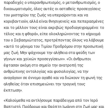
παραδοχές ο υπερανθρωπισμός, ο μετανθρωπισμός, ο
δικαιωματισμός, όλες αυτές οι ασταθείς προσεγγίσεις
του μυστηρίου της ζωής να υπεραίρονται και να
κορυβαντιούν, αλλά είναι θνησιγενείς και πεπερασμένες
και το μέλλον τους είναι ακριβώς προδιαγεγραμμένο: το
τέλος και η φθορά», είπε ολοκληρώνοντας το κήρυγμά
του ο Σεβασμιώτατος, προτρέποντας όλους να λάβουμε
«αυτό το μήνυμα του Τιμίου Προδρόμου στην προσωπική
μας ζωή. Μην ψάχνουμε την αλήθεια στα ψεύδη των
γήινων και χοϊκών προσεγγίσεων». «Οι άνθρωποι
έφτασαν ακόμη στο σημείο την ανατροπή της
ανθρώπινης οντολογίας και φυσιολογίας, να την
αναγάγουν σε έννομο αγαθό και να διώκουν τη φωνή της
αληθείας όταν επισημειώνει την τραγική τους
έκπτωση».
«Καλούμεθα να αντλήσουμε παράδειγμα από τον Ιερό
Βαπτιστή, Πρόδρομο και Θεόπτη Ιωάννη στη ζωή μας και