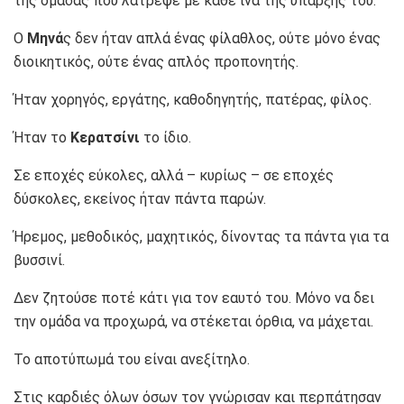
της ομάδας που λάτρεψε με κάθε ίνα της ύπαρξής του.
Ο
Μηνά
ς δεν ήταν απλά ένας φίλαθλος, ούτε μόνο ένας
διοικητικός, ούτε ένας απλός προπονητής.
Ήταν χορηγός, εργάτης, καθοδηγητής, πατέρας, φίλος.
Ήταν το
Κερατσίνι
το ίδιο.
Σε εποχές εύκολες, αλλά – κυρίως – σε εποχές
δύσκολες, εκείνος ήταν πάντα παρών.
Ήρεμος, μεθοδικός, μαχητικός, δίνοντας τα πάντα για τα
βυσσινί.
Δεν ζητούσε ποτέ κάτι για τον εαυτό του. Μόνο να δει
την ομάδα να προχωρά, να στέκεται όρθια, να μάχεται.
Το αποτύπωμά του είναι ανεξίτηλο.
Στις καρδιές όλων όσων τον γνώρισαν και περπάτησαν