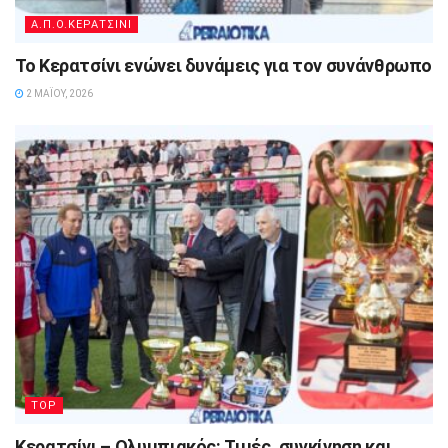
Α.Π.Ο.ΚΕΡΑΤΣΙΝΙ
Το Κερατσίνι ενώνει δυνάμεις για τον συνάνθρωπο
2 ΜΑΪ́ΟΥ, 2026
TOP
Κερατσίνι – Ολυμπιακός: Τιμές, συγκίνηση και