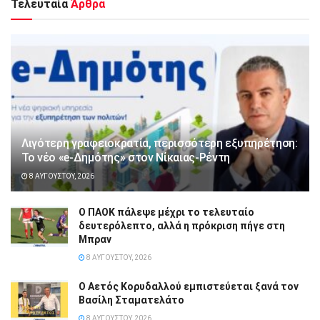
Τελευταία
Άρθρα
Λιγότερη γραφειοκρατία, περισσότερη εξυπηρέτηση:
Το νέο «e-Δημότης» στον Νίκαιας-Ρέντη
8 ΑΥΓΟΎΣΤΟΥ, 2026
Ο ΠΑΟΚ πάλεψε μέχρι το τελευταίο
δευτερόλεπτο, αλλά η πρόκριση πήγε στη
Μπραν
8 ΑΥΓΟΎΣΤΟΥ, 2026
Ο Αετός Κορυδαλλού εμπιστεύεται ξανά τον
Βασίλη Σταματελάτο
8 ΑΥΓΟΎΣΤΟΥ, 2026