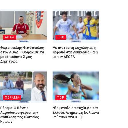
ΑΟΑΔ
TOP
Θεμιστοκλής Ντινόπουλος
Με ανατροπή ψυχολογίας η
στον ΑΟΑΔ – Θωράκισε τα
Κηφισιά στη Λευκωσία – 2-2
μετόπισθεν ο Άγιος
με τον ΑΠΟΕΛ
Δημήτριος!
ΠΕΡΑΜΑ
TOP
Πέραμα: Ο Γιάννης
Νέα μεγάλη επιτυχία για την
Λαγουδάκος φέρνει την
Ελλάδα: Ασημένια η Ιουλιάννα
ανάπλαση της Πλατείας
Ρούσσου στα 800 μ.
Ηρώων