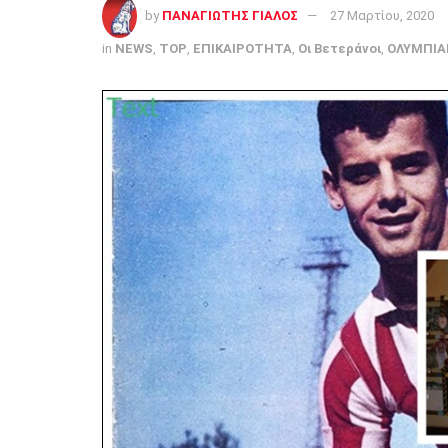
by
ΠΑΝΑΓΙΩΤΗΣ ΓΙΑΛΟΣ
27 Μαρτίου, 2020
in
NEWS
,
TOP
,
ΕΠΙΚΑΙΡΟΤΗΤΑ
,
Οι Βετεράνοι
,
ΟΛΥΜΠΙΑ