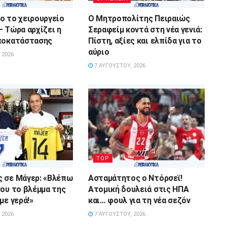
ο το χειρουργείο
Ο Μητροπολίτης Πειραιώς
– Τώρα αρχίζει η
Σεραφείμ κοντά στη νέα γενιά:
ποκατάστασης
Πίστη, αξίες και ελπίδα για το
αύριο
 2026
7 ΑΥΓΟΎΣΤΟΥ, 2026
TOP
 σε Μάγερ: «Βλέπω
Ασταμάτητος ο Ντόρσεϊ!
σου το βλέμμα της
Ατομική δουλειά στις ΗΠΑ
με γερά!»
και… φουλ για τη νέα σεζόν
 2026
7 ΑΥΓΟΎΣΤΟΥ, 2026