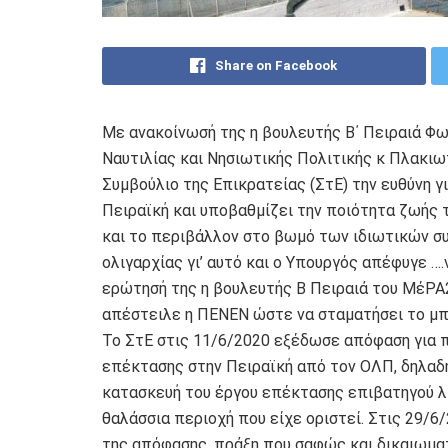
Share on Facebook
Με ανακοίνωσή της η βουλευτής Β΄ Πειραιά Φ
Ναυτιλίας και Νησιωτικής Πολιτικής κ Πλακιω
Συμβούλιο της Επικρατείας (ΣτΕ) την ευθύνη γ
Πειραϊκή και υποβαθμίζει την ποιότητα ζωής 
και το περιβάλλον στο βωμό των ιδιωτικών σ
ολιγαρχίας γι’ αυτό και ο Υπουργός απέφυγε ….
ερώτησή της η βουλευτής Β Πειραιά του ΜέΡΑ
απέστειλε η ΠΕΝΕΝ ώστε να σταματήσει το μπ
Το ΣτΕ στις 11/6/2020 εξέδωσε απόφαση για 
επέκτασης στην Πειραϊκή από τον ΟΛΠ, δηλαδή
κατασκευή του έργου επέκτασης επιβατηγού λ
θαλάσσια περιοχή που είχε οριστεί. Στις 29/6
της απόφασης, πράξη που σαφώς και δικαιωματ