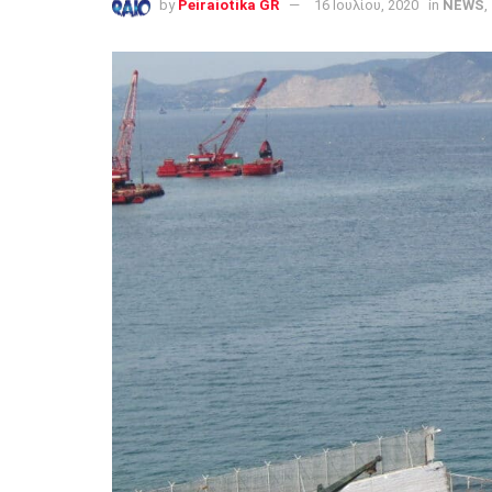
by
Peiraiotika GR
16 Ιουλίου, 2020
in
NEWS
,