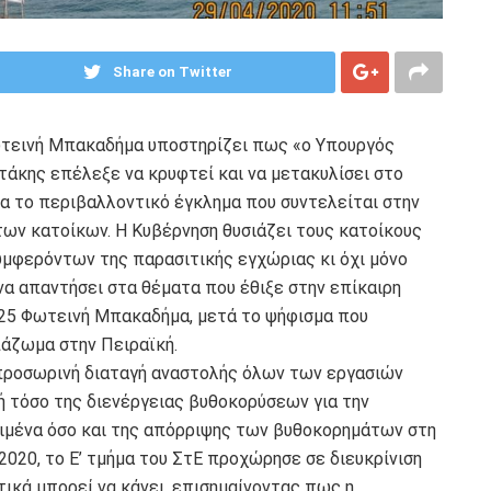
Share on Twitter
ωτεινή Μπακαδήμα υποστηρίζει πως «ο Υπουργός
τάκης επέλεξε να κρυφτεί και να μετακυλίσει στο
ια το περιβαλλοντικό έγκλημα που συντελείται στην
των κατοίκων. Η Κυβέρνηση θυσιάζει τους κατοίκους
υμφερόντων της παρασιτικής εγχώριας κι όχι μόνο
να απαντήσει στα θέματα που έθιξε στην επίκαιρη
25 Φωτεινή Μπακαδήμα, μετά το ψήφισμα που
άζωμα στην Πειραϊκή.
προσωρινή διαταγή αναστολής όλων των εργασιών
 τόσο της διενέργειας βυθοκορύσεων για την
ιμένα όσο και της απόρριψης των βυθοκορημάτων στη
/2020, το Ε’ τμήμα του ΣτΕ προχώρησε σε διευκρίνιση
ικά μπορεί να κάνει, επισημαίνοντας πως η