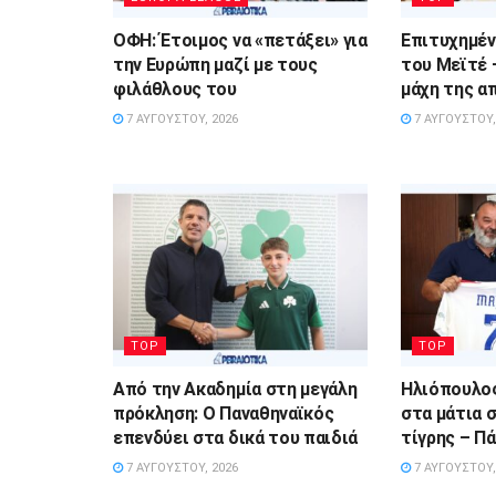
ΟΦΗ: Έτοιμος να «πετάξει» για
Επιτυχημέν
την Ευρώπη μαζί με τους
του Μεϊτέ 
φιλάθλους του
μάχη της α
7 ΑΥΓΟΎΣΤΟΥ, 2026
7 ΑΥΓΟΎΣΤΟΥ,
TOP
TOP
Από την Ακαδημία στη μεγάλη
Ηλιόπουλος
πρόκληση: Ο Παναθηναϊκός
στα μάτια 
επενδύει στα δικά του παιδιά
τίγρης – Πά
7 ΑΥΓΟΎΣΤΟΥ, 2026
7 ΑΥΓΟΎΣΤΟΥ,