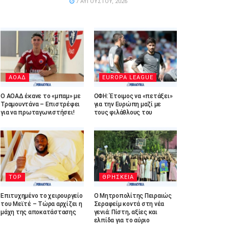
7 ΑΥΓΟΎΣΤΟΥ, 2026
ΑΟΑΔ
EUROPA LEAGUE
Ο ΑΟΑΔ έκανε το «μπαμ» με
ΟΦΗ: Έτοιμος να «πετάξει»
Τραμουντάνα – Επιστρέφει
για την Ευρώπη μαζί με
για να πρωταγωνιστήσει!
τους φιλάθλους του
TOP
ΘΡΗΣΚΕΙΑ
Επιτυχημένο το χειρουργείο
Ο Μητροπολίτης Πειραιώς
του Μεϊτέ – Τώρα αρχίζει η
Σεραφείμ κοντά στη νέα
μάχη της αποκατάστασης
γενιά: Πίστη, αξίες και
ελπίδα για το αύριο