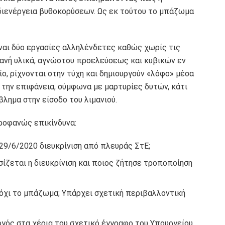
διενέργεια βυθοκορύσεων. Ως εκ τούτου το μπάζωμα
ίναι δύο εργασίες αλληλένδετες καθώς χωρίς τις
ανή υλικά, αγνώστου προελεύσεως και κυβικών εν
, ρίχνονται στην τύχη και δημιουργούν «λόφο» μέσα
 την επιφάνεια, σύμφωνα με μαρτυρίες δυτών, κάτι
λημα στην είσοδο του λιμανιού.
ροφανώς επικίνδυνα:
29/6/2020 διευκρίνιση από πλευράς ΣτΕ;
σίζεται η διευκρίνιση και ποιος ζήτησε τροποποίηση
 όχι το μπάζωμα; Υπάρχει σχετική περιβαλλοντική
υργός στα χέρια του σχετικό έγγραφο του Υπουργείου