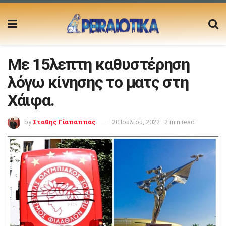
Με 15λεπτη καθυστέρηση
λόγω κίνησης το ματς στη
Χάιφα.
by
Σταθης Γίαπαππας
20 Ιουλίου, 2022
2 min read