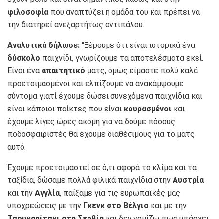
φιλοσοφία
που αναπτύζει η ομάδα του και πρέπει να
την διατηρεί ανεξαρτήτως αντιπάλου.
Αναλυτικά δήλωσε:
“Ξέρουμε ότι είναι ιστορικά ένα
δύσκολο
παιχνίδι, γνωρίζουμε τα αποτελέσματα εκεί.
Είναι ένα
απαιτητικό
ματς, όμως είμαστε πολύ καλά
προετοιμασμένοι και ελπίζουμε να ανακάμψουμε
σύντομα γιατί έχουμε δώσει συνεχόμενα παιχνίδια και
είναι κάποιοι παίκτες που είναι
κουρασμένοι
και
έχουμε λίγες ώρες ακόμη για να δούμε πόσους
ποδοσφαιριστές θα έχουμε διαθέσιμους για το ματς
αυτό.
Έχουμε προετοιμαστεί σε ό,τι αφορά το κλίμα και τα
ταξίδια, δώσαμε πολλά φιλικά παιχνίδια στην
Αυστρία
και την
Αγγλία
, παίξαμε για τις ευρωπαϊκές μας
υποχρεώσεις με την
Γκενκ στο Βέλγιο
και με την
Τσουκαρίτσκι στη Σερβία
και δεν νομίζω πως υπάρχει