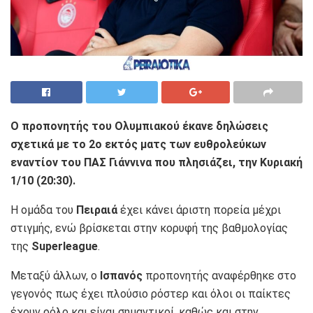
Ο προπονητής του Ολυμπιακού έκανε δηλώσεις
σχετικά με το 2ο εκτός ματς των ευθρολεύκων
εναντίον του ΠΑΣ Γιάννινα που πλησιάζει, την Κυριακή
1/10 (20:30).
Η ομάδα του
Πειραιά
έχει κάνει άριστη πορεία μέχρι
στιγμής, ενώ βρίσκεται στην κορυφή της βαθμολογίας
της
Superleague
.
Μεταξύ άλλων, ο
Ισπανός
προπονητής αναφέρθηκε στο
γεγονός πως έχει πλούσιο ρόστερ και όλοι οι παίκτες
έχουν ρόλο και είναι σημαντικοί, καθώς και στην