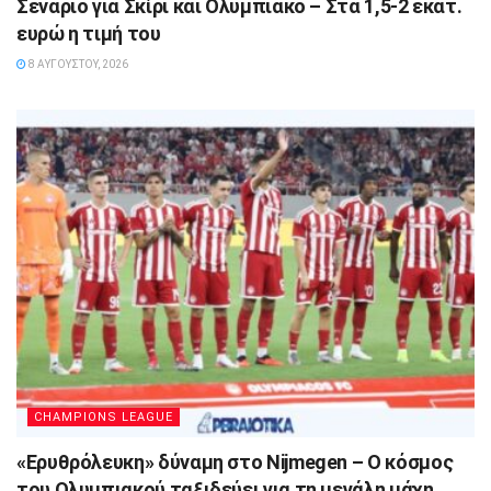
Σενάριο για Σκίρι και Ολυμπιακό – Στα 1,5-2 εκατ.
ευρώ η τιμή του
8 ΑΥΓΟΎΣΤΟΥ, 2026
CHAMPIONS LEAGUE
«Ερυθρόλευκη» δύναμη στο Nijmegen – Ο κόσμος
του Ολυμπιακού ταξιδεύει για τη μεγάλη μάχη