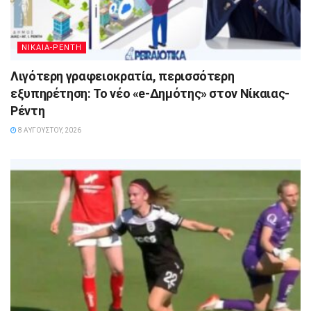
ΝΙΚΑΙΑ-ΡΕΝΤΗ
Λιγότερη γραφειοκρατία, περισσότερη
εξυπηρέτηση: Το νέο «e-Δημότης» στον Νίκαιας-
Ρέντη
8 ΑΥΓΟΎΣΤΟΥ, 2026