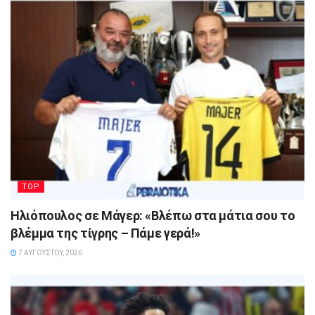
TOP
Ηλιόπουλος σε Μάγερ: «Βλέπω στα μάτια σου το
βλέμμα της τίγρης – Πάμε γερά!»
7 ΑΥΓΟΎΣΤΟΥ, 2026