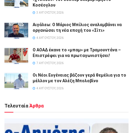
Κοσέογλου
3 ΑΥΓΟΎΣΤΟΥ, 2026
Αιγάλεω: Ο Μάριος Μπίλιος αναλαμβάνει να
οργανώσει τη νέα εποχή του «Σίτι»
4 ΑΥΓΟΎΣΤΟΥ, 2026
Ο ΑΟΑΔ έκανε το «μπαμ» με Τραμουντάνα –
Επιστρέφει για να πρωταγωνιστήσει!
7 ΑΥΓΟΎΣΤΟΥ, 2026
Οι Νέοι Ευγένειας βάζουν γερά θεμέλια για το
μέλλον με τον Αλέξη Μπολοβίνο
4 ΑΥΓΟΎΣΤΟΥ, 2026
Τελευταία
Άρθρα