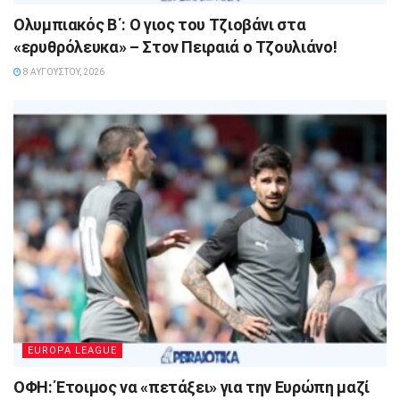
Ολυμπιακός Β΄: Ο γιος του Τζιοβάνι στα
«ερυθρόλευκα» – Στον Πειραιά ο Τζουλιάνο!
8 ΑΥΓΟΎΣΤΟΥ, 2026
EUROPA LEAGUE
ΟΦΗ: Έτοιμος να «πετάξει» για την Ευρώπη μαζί