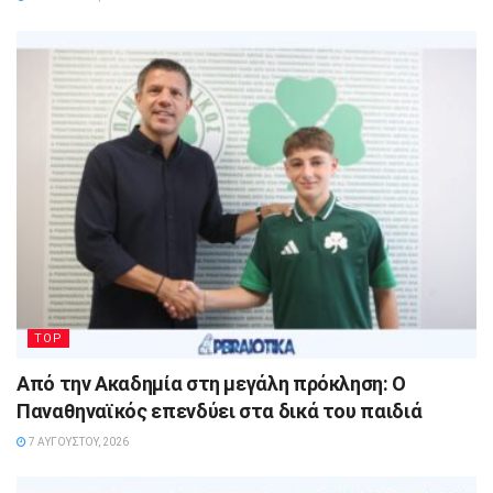
TOP
Από την Ακαδημία στη μεγάλη πρόκληση: Ο
Παναθηναϊκός επενδύει στα δικά του παιδιά
7 ΑΥΓΟΎΣΤΟΥ, 2026