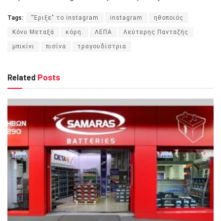
Tags:
"Έριξε" το instagram
instagram
ηθοποιός
Κόνυ Μεταξά
κόρη.
ΛΕΠΑ
Λεύτερης Πανταζής
μπικίνι
πισίνα
τραγουδίστρια
Related
Posts