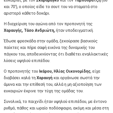
ευκαιρίες με τον
Σκαραμάγκο
και τον
Ταμπουρατζή
(68′
και 70′), ο οποίος είδε το σουτ του να σταματά στο
αριστερό κάθετο δοκάρι.
Η διαχείριση του αγώνα από τον προπονητή της
Χαραυγής, Τάσο Ανδριώτη,
ήταν υποδειγματική.
Έδωσε φρεσκάδα στην ομάδα, ξεκούρασε βασικούς
παίκτες και πήρε σαφή εικόνα της δυναμικής του
πάγκου του, αποδεικνύοντας ότι διαθέτει εναλλακτικές
λύσεις υψηλού επιπέδου.
Ο προπονητής του
Ικάρου, Ηλίας Οικονομίδης
, είχε
διαβάσει καλά τη
Χαραυγή
και οργάνωσε σωστά την
άμυνα και την επίθεσή του, αλλά η μη αξιοποίηση των
ευκαιριών έκρινε την τύχη της ομάδας του.
Συνολικά, το παιχνίδι ήταν υψηλού επιπέδου, με έντονο
ρυθμό, πάθος και ωραίο ποδόσφαιρο, ακόμη και μέσα στη