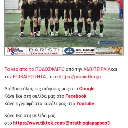
Τα νεα απο το ΠΟΔΟΣΦΑΙΡΟ
από την
Α&Β ΠΕΙΡΑΙΑ
και
τον
ΕΠΙΚΑΙΡΟΤΗΤΑ
, στα
https://peiraiotika.gr/
Διάβασε όλες τις ειδήσεις μας στο
Google
Κάνε like στη σελίδα μας στο
Facebook
Κάνε εγγραφή στο κανάλι μας στο
Youtube
Κάνε like στη σελίδα μας
στο
https://www.tiktok.com/@stathisgiapappas3