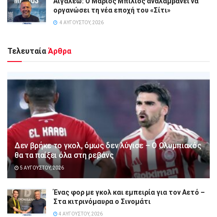
Αιγάλεω: Ο Μάριος Μπίλιος αναλαμβάνει να
οργανώσει τη νέα εποχή του «Σίτι»
4 ΑΥΓΟΎΣΤΟΥ, 2026
Τελευταία
Άρθρα
Δεν βρήκε το γκολ, όμως δεν λύγισε – Ο Ολυμπιακός
θα τα παίξει όλα στη ρεβάνς
5 ΑΥΓΟΎΣΤΟΥ, 2026
Ένας φορ με γκολ και εμπειρία για τον Αετό –
Στα κιτρινόμαυρα ο Σινομάτι
4 ΑΥΓΟΎΣΤΟΥ, 2026