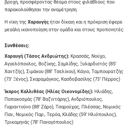
βροχή, προσφέροντας θέαμα στους φιλάθλους που
παρακολούθησαν την αναμέτρηση.
Η νίκη της
Χαραυγής
ήταν δίκαιη και η πρόκριση έφερε
μεγάλη ικανοποίηση στην ομάδα και στους προπονητές.
Συνθέσεις:
Χαραυγή (Τάσος Ανδριώτης):
Κρασσάς, Νούχο,
Αγγελόπουλος, Βοζίκης, Σαμλίδης, Ξυλαρδιστός (85′
Χαντζής), Σιμάκου (88′ Τσελίκου), Κάγιο, Ταμπουρατζής
(73′ Ξένος), Σκαραμάγκος, Κασδοβασίλης (73′ Πέρρος)
Ίκαρος Καλλιθέας (Ηλίας Οικονομίδης):
Ηλιάδης,
Παπακοσμάς (78′ Βαζιντάρης), Ανδριόπουλος,
Γιαραντούνο (88′ Ζάρο), Τσαρούχας, Πλέσσας, Νομικός
Παν., Νομικός Παρ., Τερόα, Κλάδης (59′ Ηλιόπουλος),
Τρικαμηνάς (78′ Παναγόπουλος)