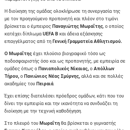
Η διοίκηση της ομάδας ολοκλήρωσε τη συνεργασία της
με τον προηγούμενο προπονητή και πλέον στο τιμόνι
βρίσκεται ο έμπειρος
Παναγιώτης Μωραΐτης
, ο οποίος
κατέχει δίπλωμα
UEFA Β
και άδεια εξάσκησης
επαγγέλματος από τη
Γενική Γραμματεία Αθλητισμού.
Ο Μωραΐτης
έχει πλούσιο βιογραφικό τόσο ως
ποδοσφαιριστής όσο και ως προπονητής, με εμπειρία σε
ομάδες όπως ο
Πανιαπολικός Νίκαιας,
ο
Απόλλων
Τήρου,
ο
Πανιώνιος Νέας Σμύρνης,
αλλά και σε πολλές
ακαδημίες του
Πειραιά
.
Έχει επίσης διατελέσει πρόεδρος ομάδων, κάτι που του
δίνει την εμπειρία και την ικανότητα να συνδυάζει τη
διοίκηση με την τεχνική καθοδήγηση.
Στο πλευρό του
Μωραΐτη
θα βρίσκεται ο γυμναστής