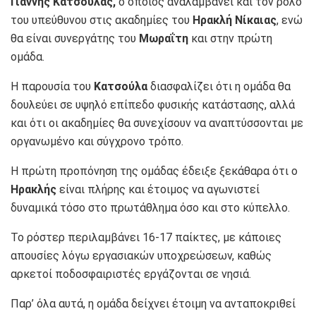
Γιαννης Κατσούλας,
ο οποίος αναλαμβάνει και τον ρόλο
του υπεύθυνου στις ακαδημίες του
Ηρακλή Νίκαιας
, ενώ
θα είναι συνεργάτης του
Μωραΐτη
και στην πρώτη
ομάδα.
Η παρουσία του
Κατσούλα
διασφαλίζει ότι η ομάδα θα
δουλεύει σε υψηλό επίπεδο φυσικής κατάστασης, αλλά
και ότι οι ακαδημίες θα συνεχίσουν να αναπτύσσονται με
οργανωμένο και σύγχρονο τρόπο.
Η πρώτη προπόνηση της ομάδας έδειξε ξεκάθαρα ότι ο
Ηρακλής
είναι πλήρης και έτοιμος να αγωνιστεί
δυναμικά τόσο στο πρωτάθλημα όσο και στο κύπελλο.
Το ρόστερ περιλαμβάνει 16-17 παίκτες, με κάποιες
απουσίες λόγω εργασιακών υποχρεώσεων, καθώς
αρκετοί ποδοσφαιριστές εργάζονται σε νησιά.
Παρ’ όλα αυτά, η ομάδα δείχνει έτοιμη να ανταποκριθεί