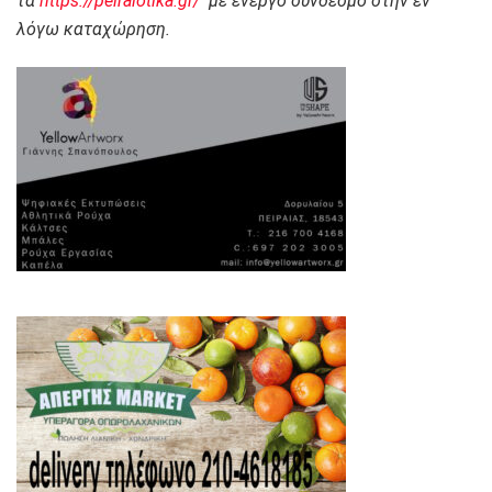
τα
https://peiraiotika.gr/
με ενεργό σύνδεσμο στην εν
λόγω καταχώρηση.