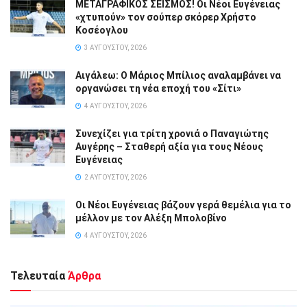
ΜΕΤΑΓΡΑΦΙΚΟΣ ΣΕΙΣΜΟΣ! Οι Νέοι Ευγένειας
«χτυπούν» τον σούπερ σκόρερ Χρήστο
Κοσέογλου
3 ΑΥΓΟΎΣΤΟΥ, 2026
Αιγάλεω: Ο Μάριος Μπίλιος αναλαμβάνει να
οργανώσει τη νέα εποχή του «Σίτι»
4 ΑΥΓΟΎΣΤΟΥ, 2026
Συνεχίζει για τρίτη χρονιά ο Παναγιώτης
Αυγέρης – Σταθερή αξία για τους Νέους
Ευγένειας
2 ΑΥΓΟΎΣΤΟΥ, 2026
Οι Νέοι Ευγένειας βάζουν γερά θεμέλια για το
μέλλον με τον Αλέξη Μπολοβίνο
4 ΑΥΓΟΎΣΤΟΥ, 2026
Τελευταία
Άρθρα