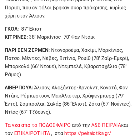
Παρίσι, που εν τέλει βρήκαν σκορ πρόκρισης, κυρίως
χάρη στον Άλισον.
ΓΚΟΛ:
87′ Έλιοτ
ΚΙΤΡΙΝΕΣ:
38′ Μαρκίνιος 70′ Φαν Ντάικ
ΠΑΡΙ ΣΕΝ ΖΕΡΜΕΝ:
Ντοναρούμα, Χακίμι, Μαρκίνιος,
Πάτσο, Μέντες, Νέβες, Βιτίνια, Ρουίθ (78′ Ζαΐρ-Εμερί),
Μπαρκολά (66′ Ντουέ), Ντεμπελέ, Κβαρατσχέλια (78′
Ράμος).
ΛΙΒΕΡΠΟΥΛ:
Άλισον, Αλεξάντερ-Άρνολντ, Κονατέ, Φαν
Ντάικ, Ρόμπερτσον, ΜακΆλιστερ, Χράφενμπερχ (79′
Έντο), Σόμποσλαϊ, Σαλάχ (86′ Έλιοτ), Ζότα (67′ Νούνιες),
Ντίας (67′ Τζόουνς).
Τα νεα απο το ΠΟΔΟΣΦΑΙΡΟ
από την
Α&Β ΠΕΙΡΑΙΑ
και
τον
ΕΠΙΚΑΙΡΟΤΗΤΑ
, στα
https://peiraiotika.gr/