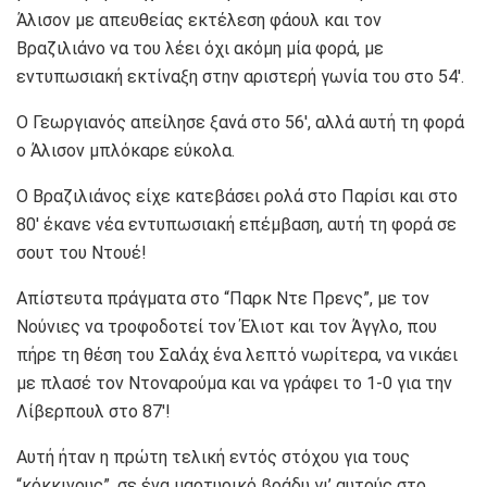
Άλισον με απευθείας εκτέλεση φάουλ και τον
Βραζιλιάνο να του λέει όχι ακόμη μία φορά, με
εντυπωσιακή εκτίναξη στην αριστερή γωνία του στο 54′.
Ο Γεωργιανός απείλησε ξανά στο 56′, αλλά αυτή τη φορά
ο Άλισον μπλόκαρε εύκολα.
Ο Βραζιλιάνος είχε κατεβάσει ρολά στο Παρίσι και στο
80′ έκανε νέα εντυπωσιακή επέμβαση, αυτή τη φορά σε
σουτ του Ντουέ!
Απίστευτα πράγματα στο “Παρκ Ντε Πρενς”, με τον
Νούνιες να τροφοδοτεί τον Έλιοτ και τον Άγγλο, που
πήρε τη θέση του Σαλάχ ένα λεπτό νωρίτερα, να νικάει
με πλασέ τον Ντοναρούμα και να γράφει το 1-0 για την
Λίβερπουλ στο 87′!
Αυτή ήταν η πρώτη τελική εντός στόχου για τους
“κόκκινους”, σε ένα μαρτυρικό βράδυ γι’ αυτούς στο