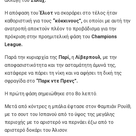
αλλαγή του
Σαλάχ.
Η απόφαση του
Έλιοτ
να σκοράρει στο τέλος ήταν
καθοριστική για τους
“κόκκινους”,
οι οποίοι με αυτή την
ανατροπή αποκτούν πλέον το προβάδισμα για την
πρόκριση στην προημιτελική φάση του
Champions
League.
Παρά την κυριαρχία της
Παρί,
η
Λίβερπουλ
, με την
αποφασιστικότητα και την ασταμάτητη άμυνά της,
κατάφερε να πάρει τη νίκη και να αφήσει τη δική της
σφραγίδα στο
“Παρκ ντε Πρενς”.
Η πρώτη φάση σημειώθηκε στο 8ο λεπτό.
Μετά από κόντρες η μπάλα έφτασε στον Φαμπιάν Ρουίθ,
με το σουτ του Ισπανού από το ύψος της μεγάλης
περιοχής με το αριστερό να περνάει έξω από το
αριστερό δοκάρι του Άλισον.