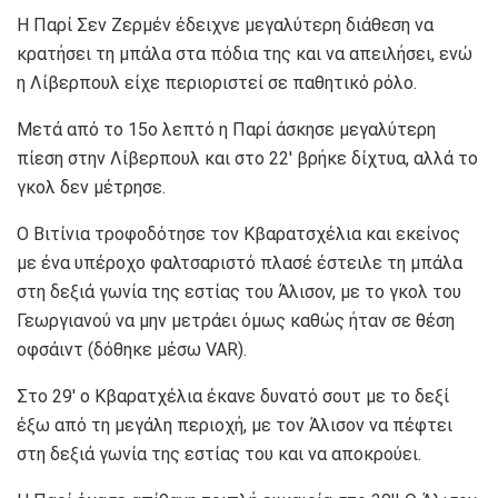
Η Παρί Σεν Ζερμέν έδειχνε μεγαλύτερη διάθεση να
κρατήσει τη μπάλα στα πόδια της και να απειλήσει, ενώ
η Λίβερπουλ είχε περιοριστεί σε παθητικό ρόλο.
Μετά από το 15ο λεπτό η Παρί άσκησε μεγαλύτερη
πίεση στην Λίβερπουλ και στο 22′ βρήκε δίχτυα, αλλά το
γκολ δεν μέτρησε.
Ο Βιτίνια τροφοδότησε τον Κβαρατσχέλια και εκείνος
με ένα υπέροχο φαλτσαριστό πλασέ έστειλε τη μπάλα
στη δεξιά γωνία της εστίας του Άλισον, με το γκολ του
Γεωργιανού να μην μετράει όμως καθώς ήταν σε θέση
οφσάιντ (δόθηκε μέσω VAR).
Στο 29′ ο Κβαρατχέλια έκανε δυνατό σουτ με το δεξί
έξω από τη μεγάλη περιοχή, με τον Άλισον να πέφτει
στη δεξιά γωνία της εστίας του και να αποκρούει.