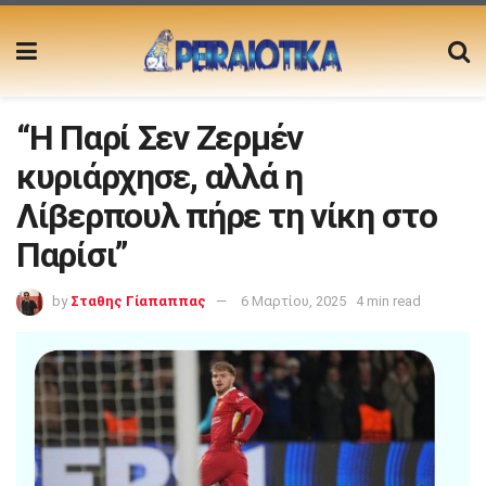
“Η Παρί Σεν Ζερμέν
κυριάρχησε, αλλά η
Λίβερπουλ πήρε τη νίκη στο
Παρίσι”
by
Σταθης Γίαπαππας
6 Μαρτίου, 2025
4 min read