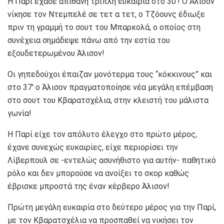
Η Παρί έχασε απίθανη τριπλή ευκαιρία στο 30′! Ο Άλισον
νίκησε τον Ντεμπελέ σε τετ α τετ, ο Τζόουνς έδιωξε
πριν τη γραμμή το σουτ του Μπαρκολά, ο οποίος στη
συνέχεια σημάδεψε πάνω από την εστία του
εξουδετερωμένου Άλισον!
Οι γηπεδούχοι έπαιζαν μονότερμα τους “κόκκινους” και
στο 37′ ο Άλισον πραγματοποίησε νέα μεγάλη επέμβαση
στο σουτ του Κβαρατσχέλια, στην κλειστή του μάλιστα
γωνία!
H Παρί είχε τον απόλυτο έλεγχο στο πρώτο μέρος,
έχανε συνεχώς ευκαιρίες, είχε περιορίσει την
Λίβερπουλ σε -εντελώς ασυνήθιστο για αυτήν- παθητικό
ρόλο και δεν μπορούσε να ανοίξει το σκορ καθώς
έβρισκε μπροστά της έναν κέρβερο Άλισον!
Πρώτη μεγάλη ευκαιρία στο δεύτερο μέρος για την Παρί,
με τον Κβαρατσχέλια να προσπαθεί να νικήσει τον