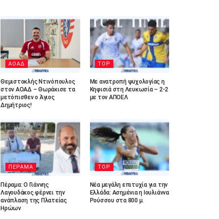
ΑΟΑΔ
TOP
Θεμιστοκλής Ντινόπουλος
Με ανατροπή ψυχολογίας η
στον ΑΟΑΔ – Θωράκισε τα
Κηφισιά στη Λευκωσία – 2-2
μετόπισθεν ο Άγιος
με τον ΑΠΟΕΛ
Δημήτριος!
ΠΕΡΑΜΑ
TOP
Πέραμα: Ο Γιάννης
Νέα μεγάλη επιτυχία για την
Λαγουδάκος φέρνει την
Ελλάδα: Ασημένια η Ιουλιάννα
ανάπλαση της Πλατείας
Ρούσσου στα 800 μ.
Ηρώων