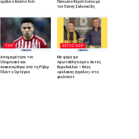
ομάδα ο Αλέσιο Λίσι
Πανιώνιο Κερατσινίου με
τον Γιάννη Σαλονικίδη
TOP
ΑΕΤΟΣ ΚΟΡ
Αποχαιρέτησε τον
Με φόρα για
Ολυμπιακό και
πρωταθλητισμό ο Αετός
ανακοινώθηκε από τη Ρίβερ
Κορυδαλλού – Νέος
Πλέιτ ο Ορτέγκα
«φύλακας άγγελος» στα
γκολπόστ