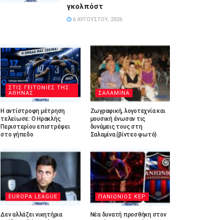
γκολπόστ
6 ΑΥΓΟΎΣΤΟΥ, 2026
ΣΤΙΣ ΓΕΙΤΟΝΙΕΣ ΤΗΣ
ΑΘΗΝΑΣ
ΣΑΛΑΜΙΝΑ
Η αντίστροφη μέτρηση
Ζωγραφική, λογοτεχνία και
τελείωσε: Ο Ηρακλής
μουσική ένωσαν τις
Περιστερίου επιστρέφει
δυνάμεις τους στη
στο γήπεδο
Σαλαμίνα.(βίντεο φωτό)
EUROPA LEAGUE
ΠΑΝΙΩΝΙΟΣ ΚΕΡ
Δεν αλλάζει νικητήρια
Νέα δυνατή προσθήκη στον