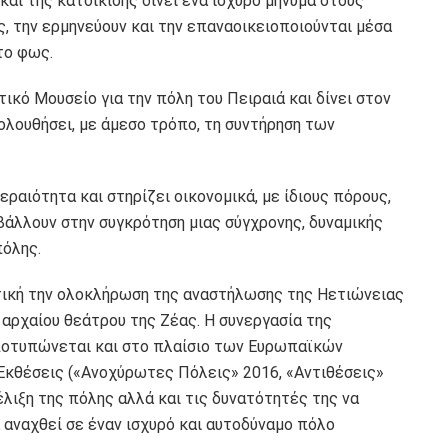
και της κατοίκισης δίνει ένα ισχυρό μήνυμα στους
ς, την ερμηνεύουν και την επαναοικειοποιούνται μέσα
το φως.
τικό Μουσείο για την πόλη του Πειραιά και δίνει στον
ολουθήσει, με άμεσο τρόπο, τη συντήρηση των
ραιότητα και στηρίζει οικονομικά, με ίδιους πόρους,
βάλλουν στην συγκρότηση μιας σύγχρονης, δυναμικής
πόλης.
τική την ολοκλήρωση της αναστήλωσης της Ηετιώνειας
αρχαίου θεάτρου της Ζέας. Η συνεργασία της
ποτυπώνεται και στο πλαίσιο των Ευρωπαϊκών
Eκθέσεις («Ανοχύρωτες Πόλεις» 2016, «Αντιθέσεις»
έλιξη της πόλης αλλά και τις δυνατότητές της να
α αναχθεί σε έναν ισχυρό και αυτοδύναμο πόλο