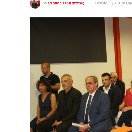
by
Σταθης Γίαπαππας
1 Ιουνίου, 2018
in
Un