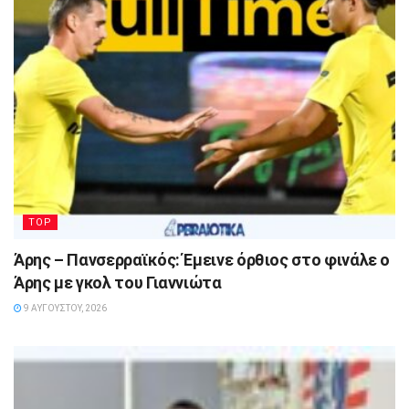
TOP
Άρης – Πανσερραϊκός: Έμεινε όρθιος στο φινάλε ο
Άρης με γκολ του Γιαννιώτα
9 ΑΥΓΟΎΣΤΟΥ, 2026