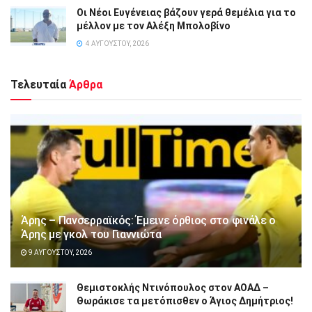
Οι Νέοι Ευγένειας βάζουν γερά θεμέλια για το
μέλλον με τον Αλέξη Μπολοβίνο
4 ΑΥΓΟΎΣΤΟΥ, 2026
Τελευταία
Άρθρα
Άρης – Πανσερραϊκός: Έμεινε όρθιος στο φινάλε ο
Άρης με γκολ του Γιαννιώτα
9 ΑΥΓΟΎΣΤΟΥ, 2026
Θεμιστοκλής Ντινόπουλος στον ΑΟΑΔ –
Θωράκισε τα μετόπισθεν ο Άγιος Δημήτριος!