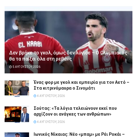
Δεν βρήκε το γκολ, όμως δεν λύγισε – Ο Ολυμπιακός
θα τα παίξει όλα στη ρεβάνς
5 ΑΥΓΟΎΣΤΟΥ, 2026
Ένας φορ με γκολ και εμπειρία για τον Αετό –
Στα κιτρινόμαυρα ο Σινομάτι
4 ΑΥΓΟΎΣΤΟΥ, 2026
Σούτας: «Τα λόγια τελειώνουν εκεί που
αρχίζουν οι ανάγκες των ανθρώπων»
4 ΑΥΓΟΎΣΤΟΥ, 2026
Ιωνικός Νίκαιας: Νέο «μπαμ» με Ρέι Ροκάι –