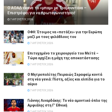
Ο ΑΟΑΔ έκανε το «μπαμ» με Τραμουντάνα –
Επιστρέφει για να πρωταγωνιστήσει!
7 ΑΥΓΟΎΣΤΟΥ, 2026
ΟΦΗ: Έτοιμος να «πετάξει» για την Ευρώπη
μαζί με τους φιλάθλους του
7 ΑΥΓΟΎΣΤΟΥ, 2026
Επιτυχημένο το χειρουργείο του Μεϊτέ –
Τώρα αρχίζει η μάχη της αποκατάστασης
7 ΑΥΓΟΎΣΤΟΥ, 2026
Ο Μητροπολίτης Πειραιώς Σεραφείμ κοντά
στη νέα γενιά: Πίστη, αξίες και ελπίδα για το
αύριο
7 ΑΥΓΟΎΣΤΟΥ, 2026
Γιάννης Λιναρδάκης: Το νέο αμυντικό όπλο της
Αμφιάλης στη Γ’ Εθνική
7 ΑΥΓΟΎΣΤΟΥ, 2026