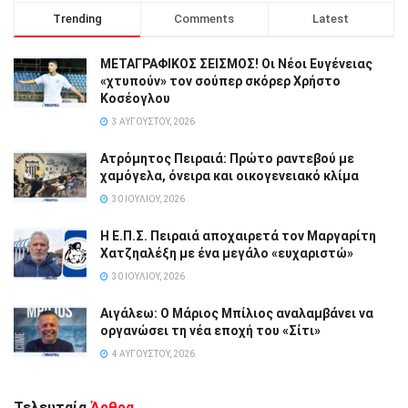
Trending
Comments
Latest
ΜΕΤΑΓΡΑΦΙΚΟΣ ΣΕΙΣΜΟΣ! Οι Νέοι Ευγένειας
«χτυπούν» τον σούπερ σκόρερ Χρήστο
Κοσέογλου
3 ΑΥΓΟΎΣΤΟΥ, 2026
Ατρόμητος Πειραιά: Πρώτο ραντεβού με
χαμόγελα, όνειρα και οικογενειακό κλίμα
30 ΙΟΥΛΊΟΥ, 2026
Η Ε.Π.Σ. Πειραιά αποχαιρετά τον Μαργαρίτη
Χατζηαλέξη με ένα μεγάλο «ευχαριστώ»
30 ΙΟΥΛΊΟΥ, 2026
Αιγάλεω: Ο Μάριος Μπίλιος αναλαμβάνει να
οργανώσει τη νέα εποχή του «Σίτι»
4 ΑΥΓΟΎΣΤΟΥ, 2026
Τελευταία
Άρθρα