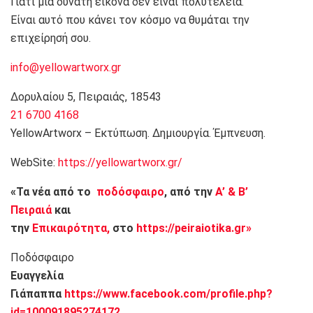
Γιατί μια δυνατή εικόνα δεν είναι πολυτέλεια.
Είναι αυτό που κάνει τον κόσμο να θυμάται την
επιχείρησή σου.
info@yellowartworx.gr
Δορυλαίου 5, Πειραιάς, 18543
21 6700 4168
YellowArtworx – Εκτύπωση. Δημιουργία. Έμπνευση.
WebSite:
https://yellowartworx.gr/
«Τα νέα από το
ποδόσφαιρο
, από την
Α’ & Β’
Πειραιά
και
την
Επικαιρότητα,
στο
https://peiraiotika.gr»
Ποδόσφαιρο
Ευαγγελία
Γιάπαππα
https://www.facebook.com/profile.php?
id=100091895274172