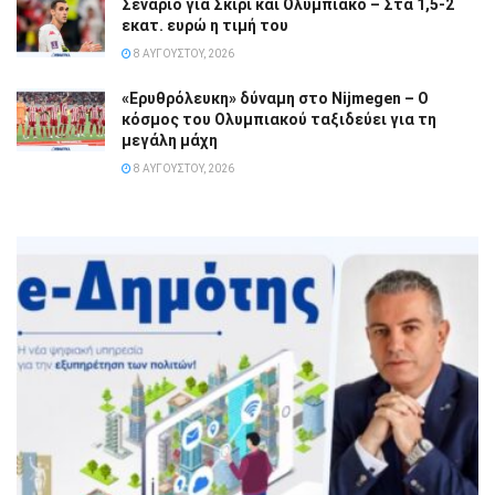
Σενάριο για Σκίρι και Ολυμπιακό – Στα 1,5-2
εκατ. ευρώ η τιμή του
8 ΑΥΓΟΎΣΤΟΥ, 2026
«Ερυθρόλευκη» δύναμη στο Nijmegen – Ο
κόσμος του Ολυμπιακού ταξιδεύει για τη
μεγάλη μάχη
8 ΑΥΓΟΎΣΤΟΥ, 2026