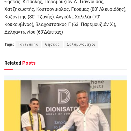
Θησέας: Κιτσέλης, Παρεμουζιάν Δ., Γιαννουσάς,
Χατζηκωστής, Κουτσονικόλας, Γκούμας (80’ Αλευριάδης),
Κοζανίτης (80’ Τζανής), Ανγκόλι, Χαλιλάι (70’
Κουκουβίνος), Βλαχουτσάκος Γ. (63’ Παρεμουζιάν Χ.),
Δεληαντωνίου (63’Δάππας)
Tags:
Γαντζάκης
Θησέας
Σαλαμινομάχοι
Related
Posts