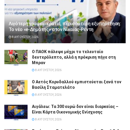
Λιγότερη γραφειοκρατία, περισσότερη εξυπηρέτηση:
Το νέο «e-Δημότης» στον Νίκαιας-Ρέντη
8 ΑΥΓΟΎΣΤΟΥ, 2026
Ο ΠΑΟΚ πάλεψε μέχρι το τελευταίο
δευτερόλεπτο, αλλά η πρόκριση πήγε στη
Μπραν
8 ΑΥΓΟΎΣΤΟΥ, 2026
Ο Αετός Κορυδαλλού εμπιστεύεται ξανά τον
Βασίλη Σταματελάτο
8 ΑΥΓΟΎΣΤΟΥ, 2026
Αιγάλεω: Τα 300 ευρώ δεν είναι διαρκείας –
Είναι Κάρτα Οικονομικής Ενίσχυσης
8 ΑΥΓΟΎΣΤΟΥ, 2026