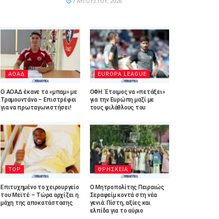
7 ΑΥΓΟΎΣΤΟΥ, 2026
ΑΟΑΔ
EUROPA LEAGUE
Ο ΑΟΑΔ έκανε το «μπαμ» με
ΟΦΗ: Έτοιμος να «πετάξει»
Τραμουντάνα – Επιστρέφει
για την Ευρώπη μαζί με
για να πρωταγωνιστήσει!
τους φιλάθλους του
TOP
ΘΡΗΣΚΕΙΑ
Επιτυχημένο το χειρουργείο
Ο Μητροπολίτης Πειραιώς
του Μεϊτέ – Τώρα αρχίζει η
Σεραφείμ κοντά στη νέα
μάχη της αποκατάστασης
γενιά: Πίστη, αξίες και
ελπίδα για το αύριο