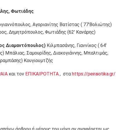
λης, Φωτιάδης
ιαννόπουλος, Αγοριανίτης Βατίστας ( 77’Βολιώτης)
ρος, Δημητρόπουλος, Φωτιάδης (62′ Κανάρης)
κος Διαμαντόπουλος)
Κιλμπασάνης, Γιαννίκος ( 64′
ς) Μπάλιας, Σαμουρίδης, Διακογιάννης, Μπαλτιμάς,
Καραμπάσης) Κουγιουμτζής
ΡΑΙΑ
και τον
ΕΠΙΚΑΙΡΟΤΗΤΑ
, στα
https://peiraiotika.gr/
ραπάνω άρθρου ή μέρους του μόνο αν αναφέρεται ως