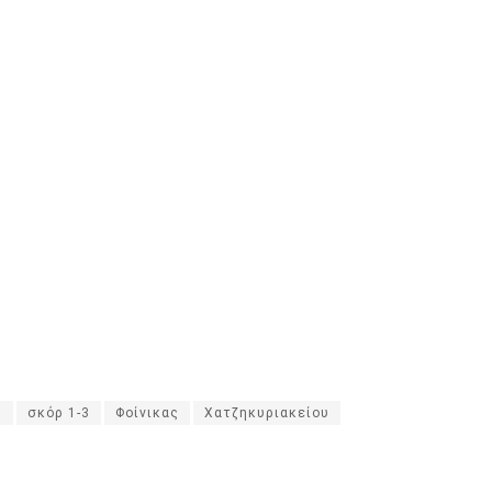
η
σκόρ 1-3
Φοίνικας
Χατζηκυριακείου