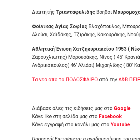
Διαιτητής
Τριανταφυλίδης
Βοηθοί
Μαυρομοχα
Φοίνικας Αγίας Σοφίας
Βλαχόπουλος, Μπουρογ
Αλούσι, Χαϊδάκης, Τζιράκης, Κακουράκης, Ντού
Αθλητική Ένωση Χατζηκυριακείου 1953 ( Νί
Ζαρουχλιώτης) Μαρουσάκης, Νίνος ( 45′ Κρανιά
Ανδρικόπουλος( 46′ Αλιάσι) Μιχαηλίδης ( 80′ 
Τα νεα απο το ΠΟΔΟΣΦΑΙΡΟ
από την
Α&Β ΠΕΙ
Διάβασε όλες τις ειδήσεις μας στο
Google
Κάνε like στη σελίδα μας στο
Facebook
Κάνε εγγραφή στο κανάλι μας στο
Youtube
Προσοχή! Επιτρέπεται η αναδημοσίευση του πα