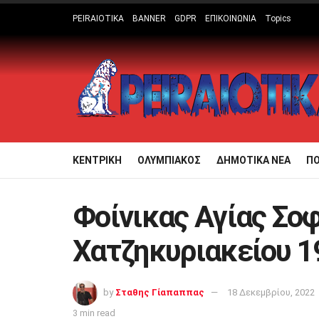
PEIRAIOTIKA
BANNER
GDPR
ΕΠΙΚΟΙΝΩΝΙΑ
Topics
ΚΕΝΤΡΙΚΗ
ΟΛΥΜΠΙΑΚΟΣ
ΔΗΜΟΤΙΚΑ ΝΕΑ
Π
Φοίνικας Αγίας Σο
Χατζηκυριακείου 1
by
Σταθης Γίαπαππας
18 Δεκεμβρίου, 2022
3 min read