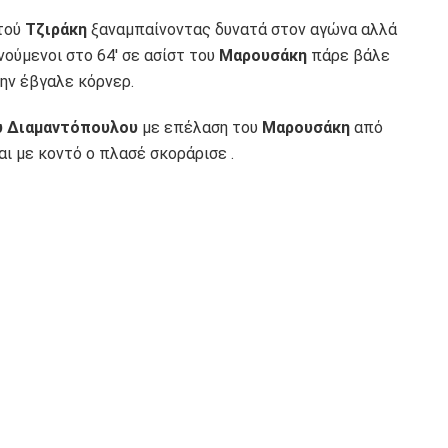
 τού
Τζιράκη
ξαναμπαίνοντας δυνατά στον αγώνα αλλά
ενούμενοι στο 64′ σε ασίστ του
Μαρουσάκη
πάρε βάλε
ην έβγαλε κόρνερ.
υ Διαμαντόπουλου
με επέλαση του
Μαρουσάκη
από
ι με κοντό ο πλασέ σκοράρισε .