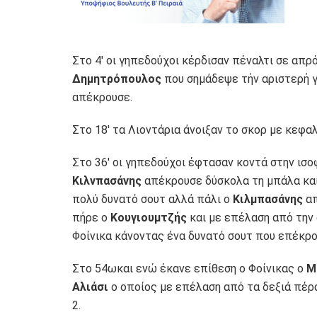
Στο 4′ οι γηπεδούχοι κέρδισαν πέναλτι σε απ
Δημητρόπουλος
που σημάδεψε τήν αριστερή 
απέκρουσε.
Στο 18′ τα Λιοντάρια άνοιξαν το σκορ με κεφα
Στο 36′ οι γηπεδούχοι έφτασαν κοντά στην ισο
Κιλνπασάνης
απέκρουσε δύσκολα τη μπάλα κα
πολύ δυνατό σουτ αλλά πάλι ο
Κιλμπασάνης
απ
πήρε ο
Κουγιουμτζής
και με επέλαση από την 
Φοίνικα κάνοντας ένα δυνατό σουτ που επέκρ
Στο 54ωκαι ενώ έκανε επίθεση ο Φοίνικας ο
Μ
Αλιάσι
ο οποίος με επέλαση από τα δεξιά πέρα
2.