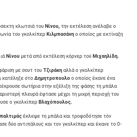
ρόσεκτη κλωτσιά του
Νίνου,
την εκτέλεση ανέλαβε ο
γωνία του γκολκίπερ
Κιλμπασάνη
ο οποίος με εκτίναξη
λιά
Νίνου
μετά από εκτέλεση κόρνερ τού
Μιχαηλίδη.
φάριση με σουτ του
Τζιράκη
αλλά ο γκολκίπερ
ι κατέληξε στο
Δημητροπουλο
ο οποίος έκανε ένα
έκρουσε σωτήρια στην εξέλιξη της φάσης τη μπάλα
αριστερή πλευρά έφτασε μέχρι τη μικρή περιοχή του
ουσε ο γκολκίπερ
Βλαχόπουλος.
παλτιμάς
έκλεψε τη μπάλα και τροφοδότησε τόν
σε δύο αντιπάλους και τον γκολκίπερ και έκανε το 0-