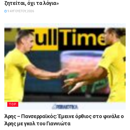
ζητείται, όχι τα λόγια»
9 ΑΥΓΟΎΣΤΟΥ, 2026
TOP
Άρης – Πανσερραϊκός: Έμεινε όρθιος στο φινάλε ο
Άρης με γκολ του Γιαννιώτα