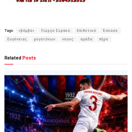
Tags:
«βόμβα»
Γιώργο Συράκο
Επιθετικό
Έσκασε
Ευγένειας
μεγατόνων
νεους
ομάδα
πήρε
Related
Posts