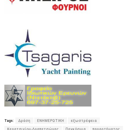
Tags:
Δράση
ΕΝΗΜΕΡΩΤΙΚΗ
εξωστρέφεια
Κερατσινίου-Δραπετσώνας
Παγκόσμια
παραρτήματος