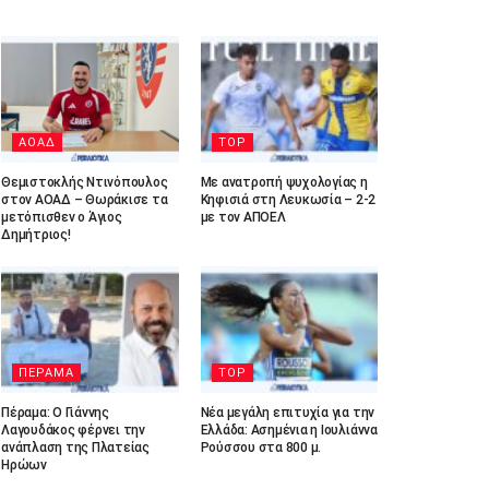
ΑΟΑΔ
TOP
Θεμιστοκλής Ντινόπουλος
Με ανατροπή ψυχολογίας η
στον ΑΟΑΔ – Θωράκισε τα
Κηφισιά στη Λευκωσία – 2-2
μετόπισθεν ο Άγιος
με τον ΑΠΟΕΛ
Δημήτριος!
ΠΕΡΑΜΑ
TOP
Πέραμα: Ο Γιάννης
Νέα μεγάλη επιτυχία για την
Λαγουδάκος φέρνει την
Ελλάδα: Ασημένια η Ιουλιάννα
ανάπλαση της Πλατείας
Ρούσσου στα 800 μ.
Ηρώων