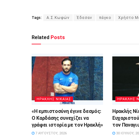
Tags:
Α.Σ.Κωφών
Έδεσαν
πάγκο
Χρήστο Μ
Related
Posts
ΗΡΑΚΛΗΣ ΝΙΚΑΙΑΣ
ΗΡΑΚΛΗΣ Ν
«Η εμπιστοσύνη έγινε δεσμός:
Ηρακλής Νί
Ο Καρδάσης συνεχίζει να
Ευχαριστού
γράφει ιστορία με τον Ηρακλή»
τον Παναγ
7 ΑΥΓΟΎΣΤΟΥ, 2026
30 ΙΟΥΛΊΟΥ, 2