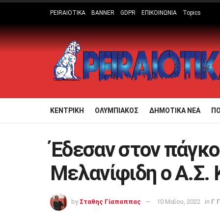
PEIRAIOTIKA
BANNER
GDPR
ΕΠΙΚΟΙΝΩΝΙΑ
Topics
ΚΕΝΤΡΙΚΗ
ΟΛΥΜΠΙΑΚΟΣ
ΔΗΜΟΤΙΚΑ ΝΕΑ
Π
Έδεσαν στον πάγκο
Μελανίφιδη ο Α.Σ.
by
Σταθης Γίαπαππας
10 Μαΐου, 2022
in
Γ 