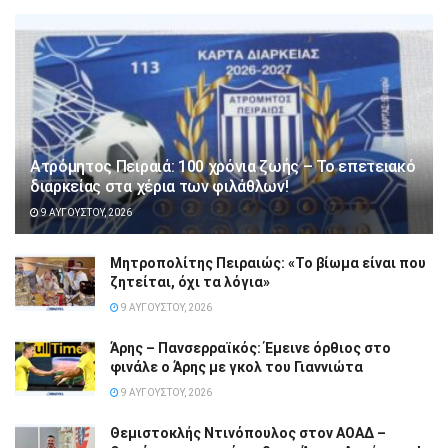
Ατρόμητος Πειραιά: 100 χρόνια ζωής – Το επετειακό
διαρκείας στα χέρια των φιλάθλων!
9 ΑΥΓΟΎΣΤΟΥ, 2026
Μητροπολίτης Πειραιώς: «Το βίωμα είναι που
ζητείται, όχι τα λόγια»
9 ΑΥΓΟΎΣΤΟΥ, 2026
Άρης – Πανσερραϊκός: Έμεινε όρθιος στο
φινάλε ο Άρης με γκολ του Γιαννιώτα
9 ΑΥΓΟΎΣΤΟΥ, 2026
Θεμιστοκλής Ντινόπουλος στον ΑΟΑΔ –