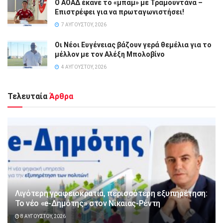
Ο ΑΟΑΔ έκανε το «μπαμ» με Τραμουντάνα –
Επιστρέφει για να πρωταγωνιστήσει!
7 ΑΥΓΟΎΣΤΟΥ, 2026
Οι Νέοι Ευγένειας βάζουν γερά θεμέλια για το
μέλλον με τον Αλέξη Μπολοβίνο
4 ΑΥΓΟΎΣΤΟΥ, 2026
Τελευταία
Άρθρα
Λιγότερη γραφειοκρατία, περισσότερη εξυπηρέτηση:
Το νέο «e-Δημότης» στον Νίκαιας-Ρέντη
8 ΑΥΓΟΎΣΤΟΥ, 2026