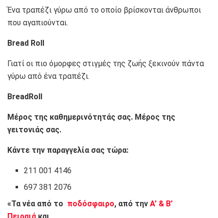
Ένα τραπέζι γύρω από το οποίο βρίσκονται άνθρωποι
που αγαπιούνται.
Bread Roll
Γιατί οι πιο όμορφες στιγμές της ζωής ξεκινούν πάντα
γύρω από ένα τραπέζι.
BreadRoll
Μέρος της καθημερινότητάς σας. Μέρος της
γειτονιάς σας.
Κάντε την παραγγελία σας τώρα:
211 001 4146
697 381 2076
«Τα νέα από το
ποδόσφαιρο
, από την
Α’ & Β’
Πειραιά
και