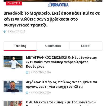
ΕΙΔΗΣΕΙΣ
BreadRoll: Το Μαγειρείο. Εκεί όπου κάθε πιάτο σε
κάνει να νιώθεις σαν να βρίσκεσαι στο
οικογενειακό τραπέζι.
15 ΙΟΥΛΊΟΥ, 2026
Trending
Comments
Latest
ΜΕΤΑΓΡΑΦΙΚΟΣ ΣΕΙΣΜΟΣ! Οι Νέοι Ευγένειας
«χτυπούν» τον σούπερ σκόρερ Χρήστο
Κοσέογλου
3 ΑΥΓΟΎΣΤΟΥ, 2026
Αιγάλεω: Ο Μάριος Μπίλιος αναλαμβάνει να
οργανώσει τη νέα εποχή του «Σίτι»
4 ΑΥΓΟΎΣΤΟΥ, 2026
Ο ΑΟΑΔ έκανε το «μπαμ» με Τραμουντάνα –