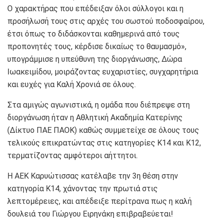
Ο χαρακτήρας που επέδειξαν όλοι σύλλογοι και η
προσήλωσή τους στις αρχές του σωστού ποδοσφαίρου,
έτσι όπως το διδάσκονται καθημερινά από τους
προπονητές τους, κέρδισε δικαίως το θαυμασμό»,
υπογράμμισε η υπεύθυνη της διοργάνωσης, Δώρα
Ιωακειμίδου, μοιράζοντας ευχαριστίες, συγχαρητήρια
και ευχές για Καλή Χρονιά σε όλους.
Στα αμιγώς αγωνιστικά, η ομάδα που διέπρεψε στη
διοργάνωση ήταν η Αθλητική Ακαδημία Κατερίνης
(Δίκτυο ΠΑΕ ΠΑΟΚ) καθώς συμμετείχε σε όλους τους
τελικούς επικρατώντας στις κατηγορίες Κ14 και Κ12,
τερματίζοντας αμφότεροι αήττητοι.
H ΑΕΚ Καρυώτισσας κατέλαβε την 3η θέση στην
κατηγορία Κ14, χάνοντας την πρωτιά στις
λεπτομέρειες, και απέδειξε περίτρανα πως η καλή
δουλειά του Γιώργου Ειρηνάκη επιβραβεύεται!