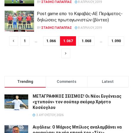
BY
ΣΤΑΘΗΣ ΓΊΑΠΑΠΠΑΣ
8 ΑΠΡΙΛΊΟΥ, 2019
Post game απο το Καραβάς-ΑΕ Περάματος-
δηλώσεις πρωταγωνιστών (βίντεο)
BY
ΣΤΑΘΗΣ ΓΊΑΠΑΠΠΑΣ
8 ΑΠΡΙΛΊΟΥ, 2019
1
…
1.066
1.067
1.068
…
1.090
Trending
Comments
Latest
ΜΕΤΑΓΡΑΦΙΚΟΣ ΣΕΙΣΜΟΣ! Οι Νέοι Ευγένειας
«χτυπούν» τον σούπερ σκόρερ Χρήστο
Κοσέογλου
3 ΑΥΓΟΎΣΤΟΥ, 2026
Αιγάλεω: Ο Μάριος Μπίλιος αναλαμβάνει να
οργανώσει τη νέα εποχή του «Σίτι»