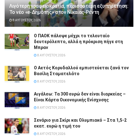
Λιγότερη γραφειοκρατία, περισσότερη εξυπηρέτηση:
Το νέο «e-Δημότης» στον Νίκαιας-Ρέντη
8 ΑΥΓΟΎΣΤΟΥ, 2026
Ο ΠΑΟΚ πάλεψε μέχρι το τελευταίο
δευτερόλεπτο, αλλά η πρόκριση πήγε στη
Μπραν
8 ΑΥΓΟΎΣΤΟΥ, 2026
Ο Αετός Κορυδαλλού εμπιστεύεται ξανά τον
Βασίλη Σταματελάτο
8 ΑΥΓΟΎΣΤΟΥ, 2026
Αιγάλεω: Τα 300 ευρώ δεν είναι διαρκείας –
Είναι Κάρτα Οικονομικής Ενίσχυσης
8 ΑΥΓΟΎΣΤΟΥ, 2026
Σενάριο για Σκίρι και Ολυμπιακό – Στα 1,5-2
εκατ. ευρώ η τιμή του
8 ΑΥΓΟΎΣΤΟΥ, 2026