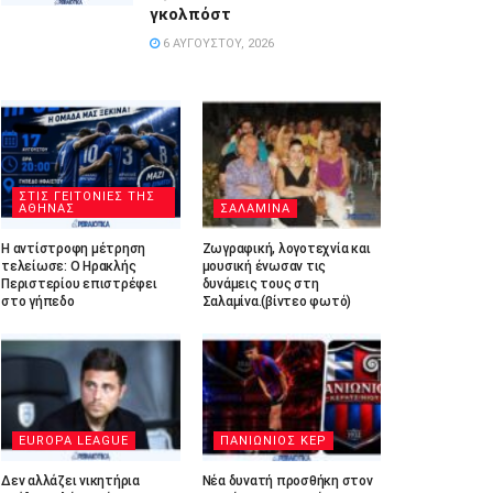
γκολπόστ
6 ΑΥΓΟΎΣΤΟΥ, 2026
ΣΤΙΣ ΓΕΙΤΟΝΙΕΣ ΤΗΣ
ΑΘΗΝΑΣ
ΣΑΛΑΜΙΝΑ
Η αντίστροφη μέτρηση
Ζωγραφική, λογοτεχνία και
τελείωσε: Ο Ηρακλής
μουσική ένωσαν τις
Περιστερίου επιστρέφει
δυνάμεις τους στη
στο γήπεδο
Σαλαμίνα.(βίντεο φωτό)
EUROPA LEAGUE
ΠΑΝΙΩΝΙΟΣ ΚΕΡ
Δεν αλλάζει νικητήρια
Νέα δυνατή προσθήκη στον