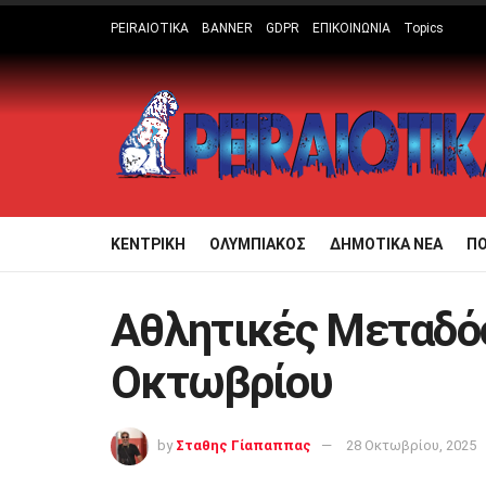
PEIRAIOTIKA
BANNER
GDPR
ΕΠΙΚΟΙΝΩΝΙΑ
Topics
ΚΕΝΤΡΙΚΗ
ΟΛΥΜΠΙΑΚΟΣ
ΔΗΜΟΤΙΚΑ ΝΕΑ
Π
Αθλητικές Μεταδόσ
Οκτωβρίου
by
Σταθης Γίαπαππας
28 Οκτωβρίου, 2025