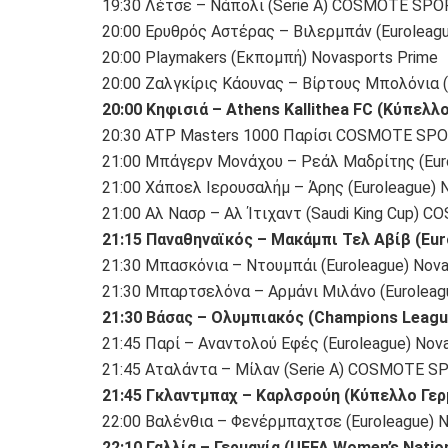
19:30 Λέτσε – Νάπολι (Serie A) COSMOTE SPO
20:00 Ερυθρός Αστέρας – Βιλερμπάν (Euroleagu
20:00 Playmakers (Εκπομπή) Novasports Prime
20:00 Ζαλγκίρις Κάουνας – Βίρτους Μπολόνια (
20:00 Κηφισιά – Athens Kallithea FC (Κύπε
20:30 ATP Masters 1000 Παρίσι COSMOTE SPO
21:00 Μπάγερν Μονάχου – Ρεάλ Μαδρίτης (Eur
21:00 Χάποελ Ιερουσαλήμ – Άρης (Euroleague) 
21:00 Αλ Νασρ – Αλ Ίτιχαντ (Saudi King Cup)
21:15 Παναθηναϊκός – Μακάμπι Τελ Αβίβ (Eu
21:30 Μπασκόνια – Ντουμπάι (Euroleague) Nova
21:30 Μπαρτσελόνα – Αρμάνι Μιλάνο (Euroleag
21:30 Βάσας – Ολυμπιακός (Champions Leag
21:45 Παρί – Αναντολού Εφές (Euroleague) Nov
21:45 Αταλάντα – Μίλαν (Serie A) COSMOTE S
21:45 Γκλαντμπαχ – Καρλσρούη (Κύπελλο Γερ
22:00 Βαλένθια – Φενέρμπαχτσε (Euroleague) 
22:10 Γαλλία – Γερμανία (UEFA Women’s Natio