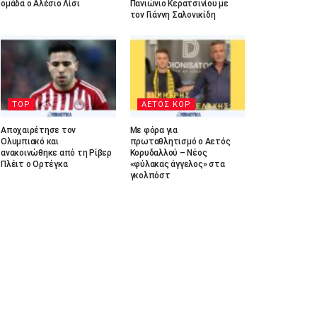
ομάδα ο Αλέσιο Λίσι
Πανιώνιο Κερατσινίου με
τον Γιάννη Σαλονικίδη
TOP
ΑΕΤΟΣ ΚΟΡ
Αποχαιρέτησε τον
Με φόρα για
Ολυμπιακό και
πρωταθλητισμό ο Αετός
ανακοινώθηκε από τη Ρίβερ
Κορυδαλλού – Νέος
Πλέιτ ο Ορτέγκα
«φύλακας άγγελος» στα
γκολπόστ