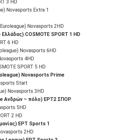
RT 3 HD
e) Novasports Extra 1
Euroleague) Novasports 2HD
λλο Ελλάδας) COSMOTE SPORT 1 HD
RT 6 HD
oleague) Novasports 6HD
Novasports 4HD
 COSMOTE SPORT 5 HD
roleague) Novasports Prime
sports Start
ue) Novasports 3HD
ue Ανδρών – πόλο) ΕΡΤ2 ΣΠΟΡ
asports 5HD
PORT 2 HD
μανίας) ΕΡΤ Sports 1
Novasports 2HD
ns League) ΕΡΤ Sports 2