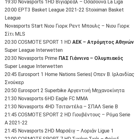
19:30 Novasports 1HD Βιγιαρεάλ – Οσασούνα La Liga
20:00 ΕΡΤ3 Basket League 2021-22 Stoiximan Basket
League
Novasports Start Νιου Γιορκ Ρεντ Μπουλς – Νιου Γιορκ
Σίτι MLS
20:30 COSMOTE SPORT 1 HD
ΑΕΚ – Ατρόμητος Αθηνών
Super League Interwetten
20:30 Novasports Prime
ΠΑΣ Γιάννινα – Ολυμπιακός
Super League Interwetten
20:45 Eurosport 1 Home Nations Series| Οπεν Β. Ιρλανδίας
Σνούκερ
20:50 Eurosport 2 Superbike Αργεντινή Μηχανοκίνητα
21:30 Novasports 6HD Eagle FC MMA
21:30 Novasports 4HD Τσιταντέλα – ΣΠΑΛ Serie B
21:45 COSMOTE SPORT 2 HD Γιουβέντους – Ρόμα Serie
A 2021-22
21:45 Novasports 2HD Μαρσέιγ – Λοριάν Ligue 1
22:00 COSMOTE SPORT 7 HD Σικάγο Σκάι – Φοίνιξ