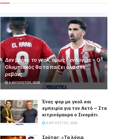
Δεν βρήκε το γκολ, όμως δεν λύγισε – Ο
Ολυμπιακός θα τα παίξει όλα στη
ρεβάνς
5 ΑΥΓΟΎΣΤΟΥ, 2026
Ένας φορ με γκολ και
εμπειρία για τον Αετό – Στα
κιτρινόμαυρα ο Σινομάτι
4 ΑΥΓΟΎΣΤΟΥ, 2026
Σούτας: «Τα λόγια