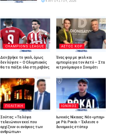
4 ΑΥΓΟΎΣΤΟΥ, 2026
CHAMPIONS LEAGUE
ΑΕΤΟΣ ΚΟΡ
Δεν βρήκε το γκολ, όμως
Ένας φορ με γκολ και
δεν λύγισε – Ο Ολυμπιακός
εμπειρία για τον Αετό – Στα
θα τα παίξει όλα στη ρεβάνς
κιτρινόμαυρα ο Σινομάτι
ΠΟΛΙΤΙΚΗ
ΙΩΝΙΚΟΣ
Σούτας: «Τα λόγια
Ιωνικός Νίκαιας: Νέο «μπαμ»
τελειώνουν εκεί που
με Ρέι Ροκάι – Έκλεισε ο
αρχίζουν οι ανάγκες των
δυναμικός στόπερ
ανθρώπων»