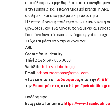
αποτέλεσμα να μην θυμίζει τίποτα συνηθισμέν
επιχειρήσεις και επαγγελματικά brands, η
ARL
αισθητική και επαγγελματική ταυτότητα.
Η λεπτομέρεια, η ποιότητα των υλικών και η σ
ξεχωρίζει και ένα λογότυπο να μένει αξέχαστο
Γιατί ένα δυνατό brand δεν δημιουργείται τυχαί
Χτίζεται μέσα από την εικόνα του.
ARL
Create Your Identity
Tηλέφωνο
: 697 035 3650
WebSite
:
http://arlclothing.gr
Email
:
arlsportscompany@gmail.com
«Τα νέα από το
ποδόσφαιρο
, από την
Α’ & Β’
την
Επικαιρότητα,
στο
https://peiraiotika.gr»
Ποδόσφαιρο
Ευαγγελία Γιάπαππα
https://www.facebook.co