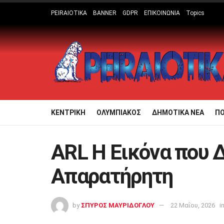
PEIRAIOTIKA
BANNER
GDPR
ΕΠΙΚΟΙΝΩΝΙΑ
Topics
ΚΕΝΤΡΙΚΗ
ΟΛΥΜΠΙΑΚΟΣ
ΔΗΜΟΤΙΚΑ ΝΕΑ
Π
ARL Η Εικόνα που 
Απαρατήρητη
by
ΣΠΥΡΟΣ ΜΑΥΡΙΔΟΓΛΟΥ
22 Μαΐου, 2026
i