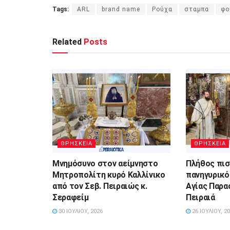
Tags:
ARL
brand name
Ρούχα
σταμπα
φο
Related
Posts
ΘΡΗΣΚΕΙΑ
ΘΡΗΣΚΕΙΑ
Μνημόσυνο στον αείμνηστο
Πλήθος πι
Μητροπολίτη κυρό Καλλίνικο
πανηγυρικό
από τον Σεβ. Πειραιώς κ.
Αγίας Παρα
Σεραφείμ
Πειραιά
30 ΙΟΥΛΊΟΥ, 2026
26 ΙΟΥΛΊΟΥ, 2