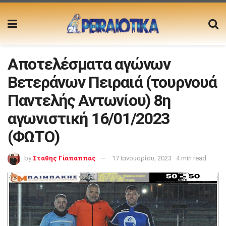
Αποτελέσματα αγώνων
Βετεράνων Πειραιά (τουρνουά
Παντελής Αντωνίου) 8η
αγωνιστική 16/01/2023
(ΦΩΤΟ)
by
Σταθης Γίαπαππας
17 Ιανουαρίου, 2023
4 min read