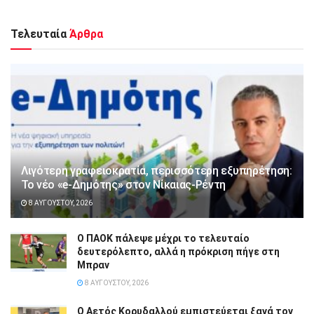
Τελευταία
Άρθρα
Λιγότερη γραφειοκρατία, περισσότερη εξυπηρέτηση:
Το νέο «e-Δημότης» στον Νίκαιας-Ρέντη
8 ΑΥΓΟΎΣΤΟΥ, 2026
Ο ΠΑΟΚ πάλεψε μέχρι το τελευταίο
δευτερόλεπτο, αλλά η πρόκριση πήγε στη
Μπραν
8 ΑΥΓΟΎΣΤΟΥ, 2026
Ο Αετός Κορυδαλλού εμπιστεύεται ξανά τον