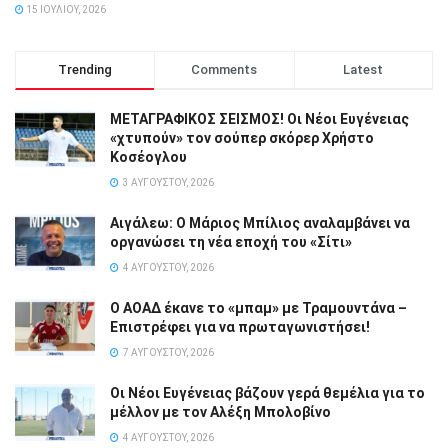
15 ΙΟΥΛΊΟΥ, 2026
Trending
Comments
Latest
ΜΕΤΑΓΡΑΦΙΚΟΣ ΣΕΙΣΜΟΣ! Οι Νέοι Ευγένειας
«χτυπούν» τον σούπερ σκόρερ Χρήστο
Κοσέογλου
3 ΑΥΓΟΎΣΤΟΥ, 2026
Αιγάλεω: Ο Μάριος Μπίλιος αναλαμβάνει να
οργανώσει τη νέα εποχή του «Σίτι»
4 ΑΥΓΟΎΣΤΟΥ, 2026
Ο ΑΟΑΔ έκανε το «μπαμ» με Τραμουντάνα –
Επιστρέφει για να πρωταγωνιστήσει!
7 ΑΥΓΟΎΣΤΟΥ, 2026
Οι Νέοι Ευγένειας βάζουν γερά θεμέλια για το
μέλλον με τον Αλέξη Μπολοβίνο
4 ΑΥΓΟΎΣΤΟΥ, 2026