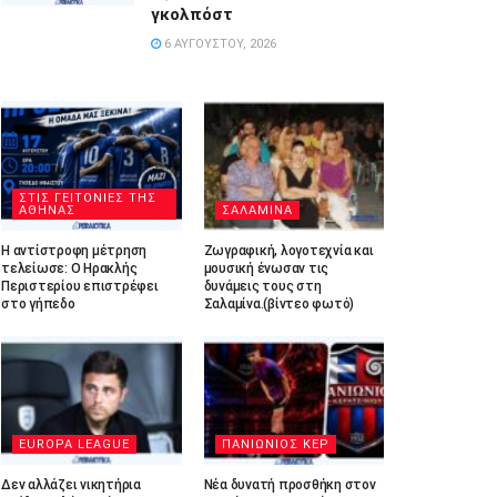
γκολπόστ
6 ΑΥΓΟΎΣΤΟΥ, 2026
ΣΤΙΣ ΓΕΙΤΟΝΙΕΣ ΤΗΣ
ΑΘΗΝΑΣ
ΣΑΛΑΜΙΝΑ
Η αντίστροφη μέτρηση
Ζωγραφική, λογοτεχνία και
τελείωσε: Ο Ηρακλής
μουσική ένωσαν τις
Περιστερίου επιστρέφει
δυνάμεις τους στη
στο γήπεδο
Σαλαμίνα.(βίντεο φωτό)
EUROPA LEAGUE
ΠΑΝΙΩΝΙΟΣ ΚΕΡ
Δεν αλλάζει νικητήρια
Νέα δυνατή προσθήκη στον