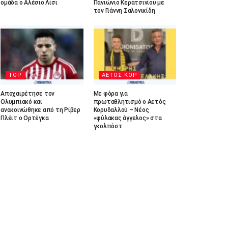
ομάδα ο Αλέσιο Λίσι
Πανιώνιο Κερατσινίου με
τον Γιάννη Σαλονικίδη
TOP
ΑΕΤΟΣ ΚΟΡ
Αποχαιρέτησε τον
Με φόρα για
Ολυμπιακό και
πρωταθλητισμό ο Αετός
ανακοινώθηκε από τη Ρίβερ
Κορυδαλλού – Νέος
Πλέιτ ο Ορτέγκα
«φύλακας άγγελος» στα
γκολπόστ