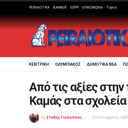
PEIRAIOTIKA
BANNER
GDPR
ΕΠΙΚΟΙΝΩΝΙΑ
Topics
ΚΕΝΤΡΙΚΗ
ΟΛΥΜΠΙΑΚΟΣ
ΔΗΜΟΤΙΚΑ ΝΕΑ
Π
Από τις αξίες στην
Καμάς στα σχολεία
by
Σταθης Γίαπαππας
14 Σεπτεμβρίου, 202