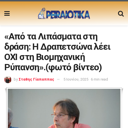
«Από τα Λιπάσματα στη
δράση: Η Δραπετσώνα λέει
ΟΧΙ στη Βιομηχανική
Ρύπανση».(φωτό βίντεο)
by
Σταθης Γίαπαππας
5 Ιουνίου, 2025
6 min read