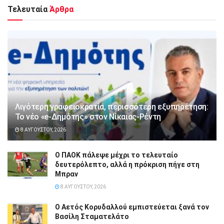
Τελευταία
Άρθρα
Λιγότερη γραφειοκρατία, περισσότερη εξυπηρέτηση:
Το νέο «e-Δημότης» στον Νίκαιας-Ρέντη
8 ΑΥΓΟΎΣΤΟΥ, 2026
Ο ΠΑΟΚ πάλεψε μέχρι το τελευταίο
δευτερόλεπτο, αλλά η πρόκριση πήγε στη
Μπραν
8 ΑΥΓΟΎΣΤΟΥ, 2026
Ο Αετός Κορυδαλλού εμπιστεύεται ξανά τον
Βασίλη Σταματελάτο