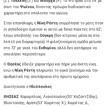
(2′),
Τσελεπή
(3′) και
Μπόρχα
(9′). Το 4-0 ήρθε στο 34′ με
σουτ του
Ψωίνου
, δίνοντας πρόωρα διαδικαστικό
χαρακτήρα στο υπόλοιπο του αγώνα.
Στην επανάληψη, η
Νίκη Ρέντη
ισορρόπησε το ματς όταν
οι γηπεδούχοι έμειναν κι αυτοί με δέκα παίκτες στο 62′,
λόγω αποβολής του
Ούγκρη
(δύο κίτρινες μέσα σε ένα
λεπτό για διαμαρτυρία). Η φιλοξενούμενη ομάδα μείωσε
στο 72′ με γκολ του
Ευθυμίου
, αλλά δεν κατάφερε να
απειλήσει περισσότερο.
Ο
Θησέας
έδειξε χαρακτήρα και πήρε μία άνετη νίκη,
ενώ η
Νίκη Ρέντη
πληρώνει το κακό ξεκίνημα και την
αριθμητική της ανεπάρκεια στο πρώτο ημίχρονο.
Διαιτήτευσε ο
Ηλιόπουλος
.
ΘΗΣΕΑΣ
: Καραμπλιας, Λιανόπουλος(53′ Καζαντζίδης),
Βλαντούσης, Αράπι(53′ Χαιρέτας Χ.), Χαιρέτας Δ.,