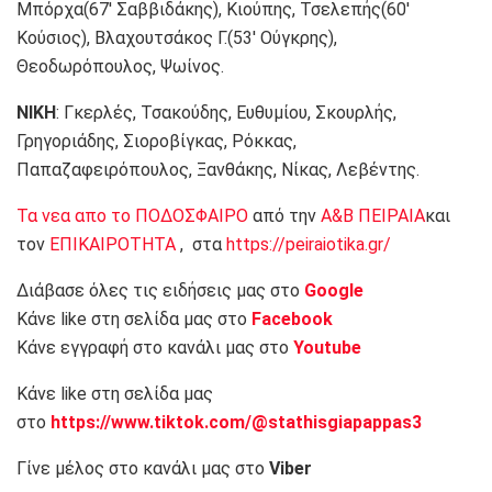
Μπόρχα(67′ Σαββιδάκης), Κιούπης, Τσελεπής(60′
Κούσιος), Βλαχουτσάκος Γ.(53′ Ούγκρης),
Θεοδωρόπουλος, Ψωίνος.
ΝΙΚΗ
: Γκερλές, Τσακούδης, Ευθυμίου, Σκουρλής,
Γρηγοριάδης, Σιοροβίγκας, Ρόκκας,
Παπαζαφειρόπουλος, Ξανθάκης, Νίκας, Λεβέντης.
Τα νεα απο το ΠΟΔΟΣΦΑΙΡΟ
από την
Α&Β ΠΕΙΡΑΙΑ
και
τον
ΕΠΙΚΑΙΡΟΤΗΤΑ
, στα
https://peiraiotika.gr/
Διάβασε όλες τις ειδήσεις μας στο
Google
Κάνε like στη σελίδα μας στο
Facebook
Κάνε εγγραφή στο κανάλι μας στο
Youtube
Κάνε like στη σελίδα μας
στο
https://www.tiktok.com/@stathisgiapappas3
Γίνε μέλος στο κανάλι μας στο
Viber