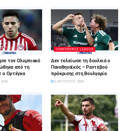
CONFERENCE LEAGUE
ησε τον Ολυμπιακό
Δεν τελείωσε τη δουλειά ο
νώθηκε από τη
Παναθηναϊκός – Ραντεβού
τ ο Ορτέγκα
πρόκρισης στη Βουλγαρία
 2026
6 ΑΥΓΟΎΣΤΟΥ, 2026