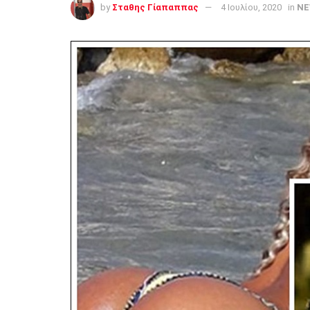
by
Σταθης Γίαπαππας
4 Ιουλίου, 2020
in
NE