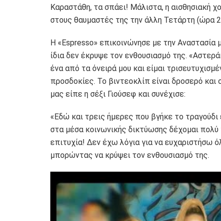
Καραστάθη, τα σπάει! Μάλιστα, η αισθησιακή χ
στους θαυμαστές της την άλλη Τετάρτη (ώρα 21.
Η «Espresso» επικοινώνησε με την Αναστασία 
ίδια δεν έκρυψε τον ενθουσιασμό της. «Αστερ
ένα από τα όνειρά μου και είμαι τρισευτυχισμ
προσδοκίες. Το βιντεοκλίπ είναι δροσερό και 
μας είπε η σέξι Γιούσεφ και συνέχισε:
«Εδώ και τρεις ήμερες που βγήκε το τραγούδι
στα μέσα κοινωνικής δικτύωσης δέχομαι πολύ 
επιτυχία! Δεν έχω λόγια για να ευχαριστήσω ό
μπορώντας να κρύψει τον ενθουσιασμό της.