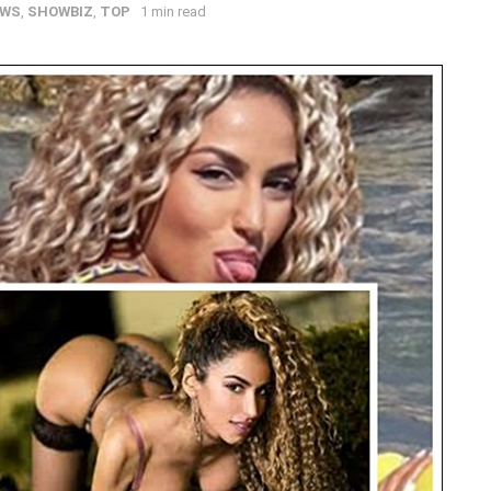
WS
,
SHOWBIZ
,
TOP
1 min read