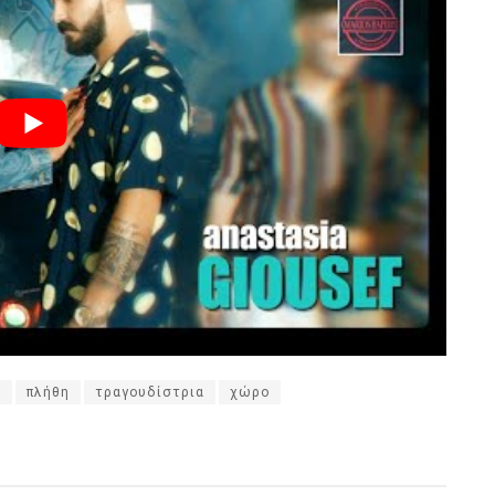
ι
πλήθη
τραγουδίστρια
χώρο