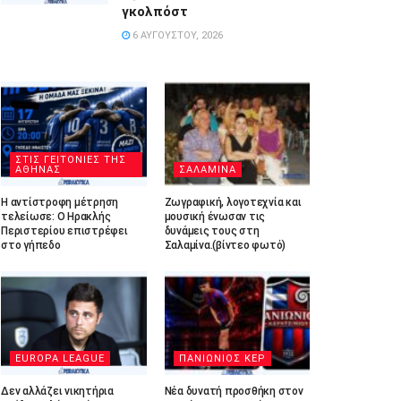
γκολπόστ
6 ΑΥΓΟΎΣΤΟΥ, 2026
ΣΤΙΣ ΓΕΙΤΟΝΙΕΣ ΤΗΣ
ΑΘΗΝΑΣ
ΣΑΛΑΜΙΝΑ
Η αντίστροφη μέτρηση
Ζωγραφική, λογοτεχνία και
τελείωσε: Ο Ηρακλής
μουσική ένωσαν τις
Περιστερίου επιστρέφει
δυνάμεις τους στη
στο γήπεδο
Σαλαμίνα.(βίντεο φωτό)
EUROPA LEAGUE
ΠΑΝΙΩΝΙΟΣ ΚΕΡ
Δεν αλλάζει νικητήρια
Νέα δυνατή προσθήκη στον