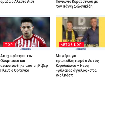
ομάδα ο Αλέσιο Λίσι
Πανιώνιο Κερατσινίου με
τον Γιάννη Σαλονικίδη
TOP
ΑΕΤΟΣ ΚΟΡ
Αποχαιρέτησε τον
Με φόρα για
Ολυμπιακό και
πρωταθλητισμό ο Αετός
ανακοινώθηκε από τη Ρίβερ
Κορυδαλλού – Νέος
Πλέιτ ο Ορτέγκα
«φύλακας άγγελος» στα
γκολπόστ