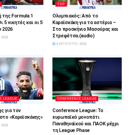
TOP
ή της Formula 1
Ολυμπιακός: Από το
ι 5 νικητές και οι 5
Καραϊσκάκη για τα αστέρια –
υ 2026
Στο προσκήνιο Μασούρας και
Στρεφέτσα.(audio)
 2026
4 ΑΥΓΟΎΣΤΟΥ, 2026
S LEAGUE
CONFERENCE LEAGUE
ς για τον
Conference League: Το
στο «Καραϊσκάκης»
ευρωπαϊκό μονοπάτι
Παναθηναϊκού και ΠΑΟΚ μέχρι
 2026
τη League Phase