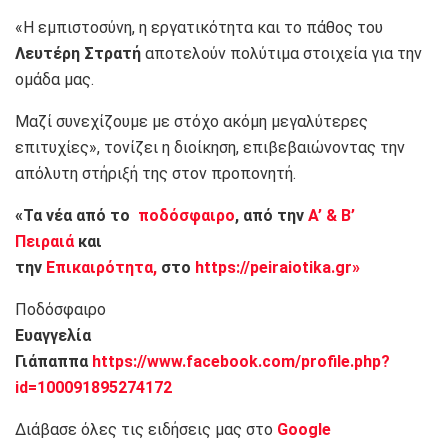
«Η εμπιστοσύνη, η εργατικότητα και το πάθος του
Λευτέρη Στρατή
αποτελούν πολύτιμα στοιχεία για την
ομάδα μας.
Μαζί συνεχίζουμε με στόχο ακόμη μεγαλύτερες
επιτυχίες», τονίζει η διοίκηση, επιβεβαιώνοντας την
απόλυτη στήριξή της στον προπονητή.
«Τα νέα από το
ποδόσφαιρο
, από την
Α’ & Β’
Πειραιά
και
την
Επικαιρότητα,
στο
https://peiraiotika.gr»
Ποδόσφαιρο
Ευαγγελία
Γιάπαππα
https://www.facebook.com/profile.php?
id=100091895274172
Διάβασε όλες τις ειδήσεις μας στο
Google