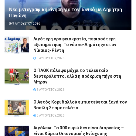
Νέα μεταγραφική κίνηση για τον Ιωνικό με Δημήτρη
Παγώνη
9 ΑΥΓΟΎΣΤΟΥ, 2026
Λιγότερη γραφειοκρατία, περισσότερη
εξυπηρέτηση: Το νέο «e-Δημότης» στον
Νίκαιας-Ρέντη
8 ΑΥΓΟΎΣΤΟΥ, 2026
Ο ΠΑΟΚ πάλεψε μέχρι το τελευταίο
δευτερόλεπτο, αλλά η πρόκριση πήγε στη
Μπραν
8 ΑΥΓΟΎΣΤΟΥ, 2026
Ο Αετός Κορυδαλλού εμπιστεύεται ξανά τον
Βασίλη Σταματελάτο
8 ΑΥΓΟΎΣΤΟΥ, 2026
Αιγάλεω: Τα 300 ευρώ δεν είναι διαρκείας –
Είναι Κάρτα Οικονομικής Ενίσχυσης