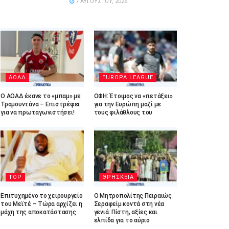
7 ΑΥΓΟΎΣΤΟΥ, 2026
ΑΟΑΔ
EUROPA LEAGUE
Ο ΑΟΑΔ έκανε το «μπαμ» με
ΟΦΗ: Έτοιμος να «πετάξει»
Τραμουντάνα – Επιστρέφει
για την Ευρώπη μαζί με
για να πρωταγωνιστήσει!
τους φιλάθλους του
TOP
ΘΡΗΣΚΕΙΑ
Επιτυχημένο το χειρουργείο
Ο Μητροπολίτης Πειραιώς
του Μεϊτέ – Τώρα αρχίζει η
Σεραφείμ κοντά στη νέα
μάχη της αποκατάστασης
γενιά: Πίστη, αξίες και
ελπίδα για το αύριο