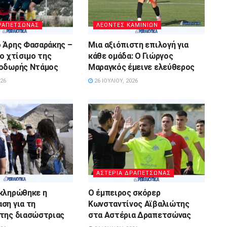
ΡΑΠΕΤΣΩΝΑΣ
ΛΕΟΝΤΕΣ ΚΑΜΙΝΙΩΝ
 Άρης Φασαράκης –
Μια αξιόπιστη επιλογή για
ο χτίσιμο της
κάθε ομάδα: Ο Γιώργος
Θοδωρής Ντάμος
Μαραγκός έμεινε ελεύθερος
026
26 ΙΟΥΛΊΟΥ, 2026
ΑΣΤΕΡΙΑ ΔΡΑΠΕΤΣΩΝΑΣ
κληρώθηκε η
Ο έμπειρος σκόρερ
ση για τη
Κωνσταντίνος Αϊβαλιώτης
της διασώστριας
στα Αστέρια Δραπετσώνας