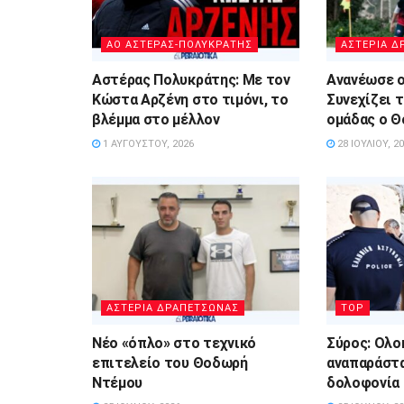
ΑΟ ΑΣΤΕΡΑΣ-ΠΟΛΥΚΡΑΤΗΣ
ΑΣΤΕΡΙΑ Δ
Αστέρας Πολυκράτης: Με τον
Ανανέωσε ο
Κώστα Αρζένη στο τιμόνι, το
Συνεχίζει τ
βλέμμα στο μέλλον
ομάδας ο 
1 ΑΥΓΟΎΣΤΟΥ, 2026
28 ΙΟΥΛΊΟΥ, 2
ΑΣΤΕΡΙΑ ΔΡΑΠΕΤΣΩΝΑΣ
TOP
Νέο «όπλο» στο τεχνικό
Σύρος: Ολο
επιτελείο του Θοδωρή
αναπαράστα
Ντέμου
δολοφονία 