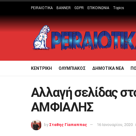
PEIRAIOTIKA
BANNER
GDPR
ΕΠΙΚΟΙΝΩΝΙΑ
Topics
ΚΕΝΤΡΙΚΗ
ΟΛΥΜΠΙΑΚΟΣ
ΔΗΜΟΤΙΚΑ ΝΕΑ
Π
Αλλαγή σελίδας σ
ΑΜΦΙΑΛΗΣ
by
Σταθης Γίαπαππας
16 Ιανουαρίου, 2020