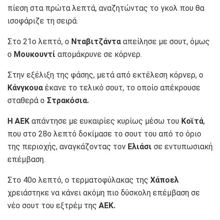
πίεση στα πρώτα λεπτά, αναζητώντας το γκολ που θα
ισοφάριζε τη σειρά.
Στο 21ο λεπτό, ο
Νταβιτζάντα
απείλησε με σουτ, όμως
ο
Μουκουντί
απομάκρυνε σε κόρνερ.
Στην εξέλιξη της φάσης, μετά από εκτέλεση κόρνερ, ο
Κάνγκουα
έκανε το τελικό σουτ, το οποίο απέκρουσε
σταθερά ο
Στρακόσια.
Η ΑΕΚ
απάντησε με ευκαιρίες κυρίως μέσω του
Κοϊτά
,
που στο 28ο λεπτό δοκίμασε το σουτ του από το όριο
της περιοχής, αναγκάζοντας τον
Ελιάσι
σε εντυπωσιακή
επέμβαση.
Στο 40ο λεπτό, ο τερματοφύλακας της
Χάποελ
χρειάστηκε να κάνει ακόμη πιο δύσκολη επέμβαση σε
νέο σουτ του εξτρέμ της
ΑΕΚ.