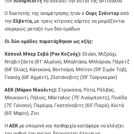
τον
Λιούμπισιτς
να απειλεί την εστία της αντιπάλου.
Ο διαιτητής της αναμέτρησης ήταν ο
Ουρς Σνέιντερ
από
την
Ελβετία,
με τρεις κίτρινες κάρτες να μοιράζονται
ισομερώς μεταξύ των δύο ομάδων.
Οι δύο ομάδες παρατάχθηκαν ως εξής:
Χάποελ Μπερ Σεβά (Ραν Κοζούχ):
Ελιάσι, Μιζράχι,
Νταβιτζάντα (81’ Αλμόγκ), Μπαλτάσα, Μπλόριαν, Πέρετζ
(68’ Ελίας), Κάνγκουα, Βεντούρα, Μπίτον (59’ Σιμάν Τοβ),
Γκανάχ (68’ Αχμέντ), Ζλατάνοβιτς (59’ Τούργκεμαν).
ΑΕΚ (Μάρκο Νίκολιτς):
Στρακόσια, Ρότα, Ρέλβας,
Μουκουντί, Πήλιος, Μάνταλος (75’ Λιούμπισιτς), Πινέδα
(75’ Γιόνσον), Περέιρα, Γκατσίνοβιτς (65’ Πιερό), Κοϊτά
(65’ Μαρίν), Ζίνι.
Η
ΑΕΚ
με υπομονή και πειθαρχία κατάφερε να ελέγξει
τον ρυθμό του αγώνα, δείχνοντας έτοιμη να