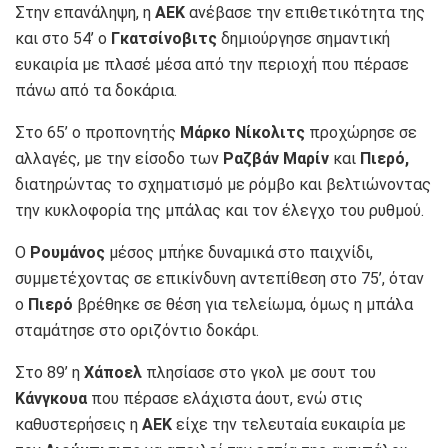
Στην επανάληψη, η
ΑΕΚ
ανέβασε την επιθετικότητα της
και στο 54’ ο
Γκατσίνοβιτς
δημιούργησε σημαντική
ευκαιρία με πλασέ μέσα από την περιοχή που πέρασε
πάνω από τα δοκάρια.
Στο 65’ ο προπονητής
Μάρκο Νίκολιτς
προχώρησε σε
αλλαγές, με την είσοδο των
Ραζβάν Μαρίν
και
Πιερό,
διατηρώντας το σχηματισμό με ρόμβο και βελτιώνοντας
την κυκλοφορία της μπάλας και τον έλεγχο του ρυθμού.
Ο
Ρουμάνος
μέσος μπήκε δυναμικά στο παιχνίδι,
συμμετέχοντας σε επικίνδυνη αντεπίθεση στο 75’, όταν
ο
Πιερό
βρέθηκε σε θέση για τελείωμα, όμως η μπάλα
σταμάτησε στο οριζόντιο δοκάρι.
Στο 89’ η
Χάποελ
πλησίασε στο γκολ με σουτ του
Κάνγκουα
που πέρασε ελάχιστα άουτ, ενώ στις
καθυστερήσεις η
ΑΕΚ
είχε την τελευταία ευκαιρία με