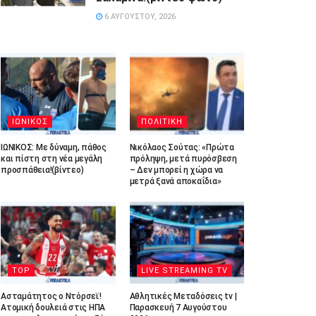
6 ΑΥΓΟΎΣΤΟΥ, 2026
ΙΩΝΙΚΟΣ
ΠΟΛΙΤΙΚΗ
ΙΩΝΙΚΟΣ: Με δύναμη, πάθος
Νικόλαος Σούτας: «Πρώτα
και πίστη στη νέα μεγάλη
πρόληψη, μετά πυρόσβεση
προσπάθεια!(βίντεο)
– Δεν μπορεί η χώρα να
μετρά ξανά αποκαΐδια»
TOP
LIVE STREAMING TV
Ασταμάτητος ο Ντόρσεϊ!
Αθλητικές Μεταδόσεις tv |
Ατομική δουλειά στις ΗΠΑ
Παρασκευή 7 Αυγούστου