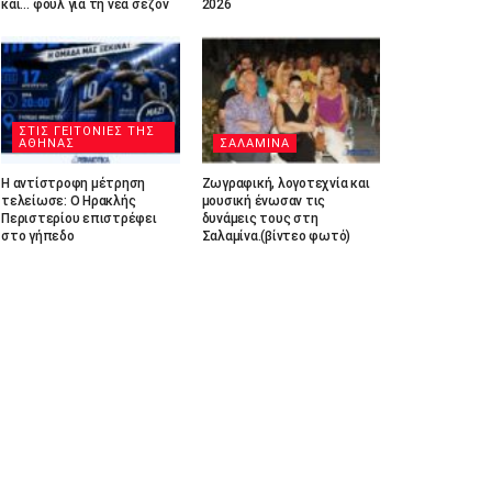
και… φουλ για τη νέα σεζόν
2026
ΣΤΙΣ ΓΕΙΤΟΝΙΕΣ ΤΗΣ
ΑΘΗΝΑΣ
ΣΑΛΑΜΙΝΑ
Η αντίστροφη μέτρηση
Ζωγραφική, λογοτεχνία και
τελείωσε: Ο Ηρακλής
μουσική ένωσαν τις
Περιστερίου επιστρέφει
δυνάμεις τους στη
στο γήπεδο
Σαλαμίνα.(βίντεο φωτό)