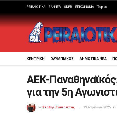
PEIRAIOTIKA
BANNER
GDPR
ΕΠΙΚΟΙΝΩΝΙΑ
Topics
ΚΕΝΤΡΙΚΗ
ΟΛΥΜΠΙΑΚΟΣ
ΔΗΜΟΤΙΚΑ ΝΕΑ
Π
ΑΕΚ-Παναθηναϊκός:
για την 5η Αγωνιστ
by
Σταθης Γίαπαππας
29 Απριλίου, 2025
in