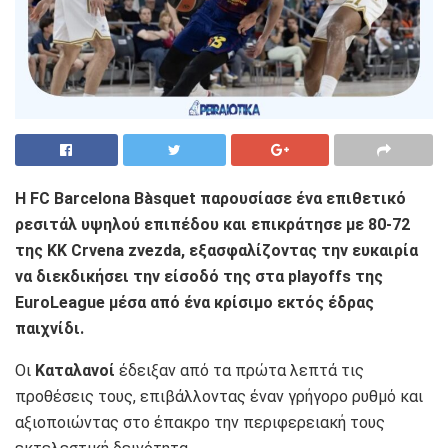
Η
FC Barcelona Bàsquet
παρουσίασε ένα επιθετικό
ρεσιτάλ υψηλού επιπέδου και επικράτησε με 80-72
της
KK Crvena zvezda
, εξασφαλίζοντας την ευκαιρία
να διεκδικήσει την είσοδό της στα playoffs της
EuroLeague
μέσα από ένα κρίσιμο εκτός έδρας
παιχνίδι.
Οι
Καταλανοί
έδειξαν από τα πρώτα λεπτά τις
προθέσεις τους, επιβάλλοντας έναν γρήγορο ρυθμό και
αξιοποιώντας στο έπακρο την περιφερειακή τους