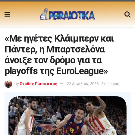
«Με ηγέτες Κλάιμπερν και
Πάντερ, η Μπαρτσελόνα
άνοιξε τον δρόμο για τα
playoffs της EuroLeague»
by
Σταθης Γίαπαππας
22 Απριλίου, 2026
5 min read