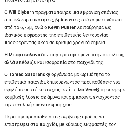
εκτελεστική δεινότητα.
Ο
Will Clyburn
πραγματοποίησε μια εμφάνιση σπάνιας
αποτελεσματικότητας, βρίσκοντας στόχο με συνέπεια
από τα 6,75μ., ενώ ο
Kevin Punter
λειτούργησε ως
ιδανικός εκφραστής της επιθετικής λειτουργίας,
προσφέροντας σκορ σε κρίσιμα χρονικά σημεία.
Η
Μπαρτσελόνα
δεν περιορίστηκε μόνο στην εκτέλεση,
αλλά επέδειξε και ισορροπία στο παιχνίδι της.
Ο
Tomáš Satoranský
οργάνωσε με ωριμότητα το
επιθετικό παιχνίδι, δημιουργώντας προϋποθέσεις για
υψηλά ποσοστά ευστοχίας, ενώ ο
Jan Veselý
προσέφερε
κομβικές λύσεις σε άμυνα και ριμπάουντ, ενισχύοντας
την συνολική εικόνα κυριαρχίας.
Παρά την προσπάθεια της σερβικής ομάδας να
επιστρέψει στο παιχνίδι, με κύριους εκφραστές τον