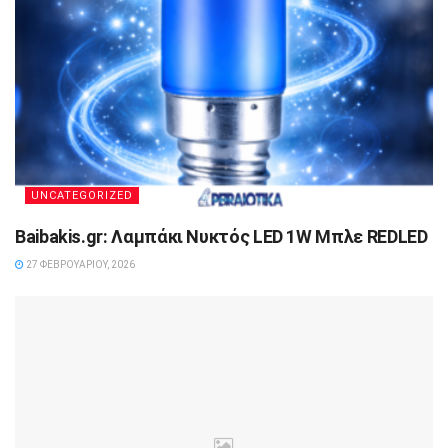
UNCATEGORIZED
Baibakis.gr: Λαμπάκι Νυκτός LED 1W Μπλε REDLED
27 ΦΕΒΡΟΥΑΡΊΟΥ, 2026