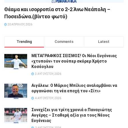
Θέαμα και ισορροπία στο 2-2 Άνω Νεάπολη –
Ποσειδώνα.(βίντεο φωτό)
20 ΑΠΡΙΛΊΟΥ, 2026
Trending
Comments
Latest
ΜΕΤΑΓΡΑΦΙΚΟΣ ΣΕΙΣΜΟΣ! Οι Νέοι Ευγένειας
«χτυπούν» τον σούπερ σκόρερ Χρήστο
Κοσέογλου
3 ΑΥΓΟΎΣΤΟΥ, 2026
Αιγάλεω: Ο Μάριος Μπίλιος αναλαμβάνει να
οργανώσει τη νέα εποχή του «Σίτι»
4 ΑΥΓΟΎΣΤΟΥ, 2026
Συνεχίζει για τρίτη χρονιά ο Παναγιώτης
Αυγέρης – Σταθερή αξία για τους Νέους
Ευγένειας
2 ΑΥΓΟΎΣΤΟΥ, 2026