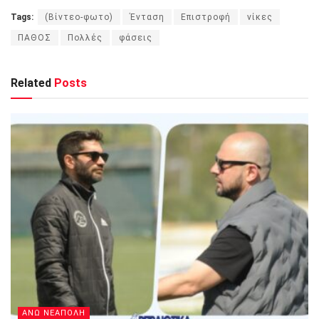
Tags:
(Βίντεο-φωτο)
Ένταση
Επιστροφή
νίκες
ΠΑΘΟΣ
Πολλές
φάσεις
Related
Posts
ΑΝΩ ΝΕΑΠΟΛΗ